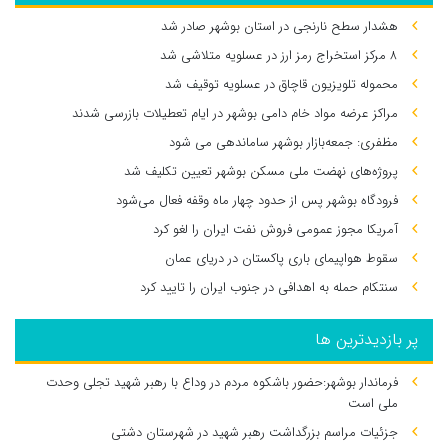
هشدار سطح نارنجی در استان بوشهر صادر شد
۸ مرکز استخراج رمز ارز در عسلویه متلاشی شد
محموله تلویزیون قاچاق در عسلویه توقیف شد
مراکز عرضه مواد خام دامی بوشهر در ایام تعطیلات بازرسی شدند
مظفری: جمعه‌بازار بوشهر ساماندهی می‌ شود
پروژه‌های نهضت ملی مسکن بوشهر تعیین تکلیف شد
فرودگاه بوشهر پس از حدود چهار ماه وقفه فعال می‌شود
آمریکا مجوز عمومی فروش نفت ایران را لغو کرد
سقوط هواپیمای باری پاکستان در دریای عمان
سنتکام حمله به اهدافی در جنوب ایران را تایید کرد
پر بازدیدترین ها
فرماندار بوشهر:حضور باشکوه مردم در وداع با رهبر شهید تجلی وحدت
ملی است
جزئیات مراسم بزرگداشت رهبر شهید در شهرستان دشتی