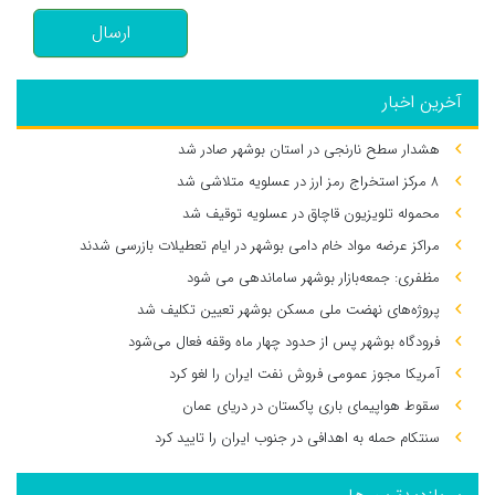
ارسال
آخرین اخبار
هشدار سطح نارنجی در استان بوشهر صادر شد
۸ مرکز استخراج رمز ارز در عسلویه متلاشی شد
محموله تلویزیون قاچاق در عسلویه توقیف شد
مراکز عرضه مواد خام دامی بوشهر در ایام تعطیلات بازرسی شدند
مظفری: جمعه‌بازار بوشهر ساماندهی می‌ شود
پروژه‌های نهضت ملی مسکن بوشهر تعیین تکلیف شد
فرودگاه بوشهر پس از حدود چهار ماه وقفه فعال می‌شود
آمریکا مجوز عمومی فروش نفت ایران را لغو کرد
سقوط هواپیمای باری پاکستان در دریای عمان
سنتکام حمله به اهدافی در جنوب ایران را تایید کرد