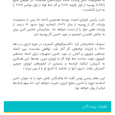
به ممنوعیت کامل واردات تحت قراردادهای بلندمدت گاز طبیعی مایع
(LNG) روسیه از اول ژانویه ۲۰۲۷ و گاز خط لوله از اول نوامبر ۲۰۲۷ را
به اجرا گذاشت.»
نایب رئیس شورای امنیت روسیه همچنین ادامه داد پس از ممنوعیت
واردات گاز از روسیه از سال ۲۰۲۷، اتحادیه اروپا حدود ۱۷ درصد از
واردات فعلی خود را از دست خواهد داد. مجارستان شانس کمی برای
به چالش کشیدن تصمیم در مورد تامین گاز روسیه دارد.
مدودف خاطرنشان کرد: «گفت‌وگوهای گسترده در حوزه انرژی در دهه
۱۹۷۰ با قرارداد لوله‌های گاز آغاز شد، توافقی بلندمدت بین اتحاد
جماهیر شوروی و آلمان در مورد تامین تجهیزات برای اتحاد جماهیر
شوروی جهت ساخت خط لوله گاز به اروپای غربی. بعدها، این همکاری
به اتریش، ایتالیا، فرانسه و بسیاری از کشورهای اروپای جنوبی
گسترش یافت. امروز، آنها در تلاشند تا نتایج او را از بین ببرند.»
این مقام رسمی روس گفت که واشنگتن نقش خود را به عنوان ناجی
اتحادیه اروپا، با تامین منابع انرژی، تثبیت خواهد کرد، اما سهم کمک‌ها
فراتر از پول خواهد بود.
نظرات بینندگان