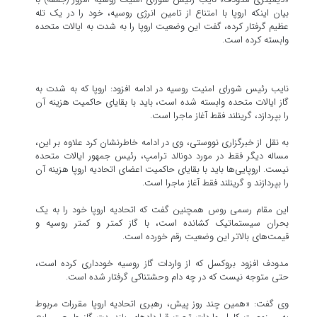
بیان اینکه اروپا با امتناع از تامین انرژی روسیه، خود را در یک تله
عظیم گرفتار کرده، گفت این وضعیت اروپا را به شدت به ایالات متحده
وابسته کرده است.
نایب رئیس شورای امنیت روسیه در ادامه افزود: اروپا که به شدت به
گاز ایالات متحده وابسته شده است، باید با بقایای حاکمیت هزینه آن
را بپردازد، گرینلند فقط آغاز ماجرا است.
به نقل از خبرگزاری نووستی، وی در ادامه خاطرنشان کرد علاوه بر این،
مساله دیگر فقط در مورد دونالد ترامپ، رئیس جمهور ایالات متحده
نیست. اروپایی‌ها باید با بقایای حاکمیت اعضای اتحادیه اروپا هزینه آن
را بپردازند و گرینلند فقط آغاز ماجرا است.
این مقام رسمی روس همچنین گفت که اتحادیه اروپا خود را به یک
بحران سیستماتیک کشانده است، با گاز کمتر و کمتر روسیه و
قیمت‌های بالاتر این وضعیت رقم خورده است.
مدودف افزود بروکسل که از واردات گاز روسیه خودداری کرده است،
حتی متوجه نیست که در چه دام وحشتناکی گرفتار شده است.
وی گفت: «همین چند روز پیش، رهبری اتحادیه اروپا مقررات مربوط