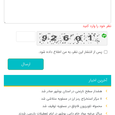
تعداد کاراکتر باقیمانده
:
500
نظر خود را وارد کنید
پس از انتشار این نظر، به من اطلاع داده شود.
ارسال
آخرین اخبار
هشدار سطح نارنجی در استان بوشهر صادر شد
۸ مرکز استخراج رمز ارز در عسلویه متلاشی شد
محموله تلویزیون قاچاق در عسلویه توقیف شد
مراکز عرضه مواد خام دامی بوشهر در ایام تعطیلات بازرسی شدند