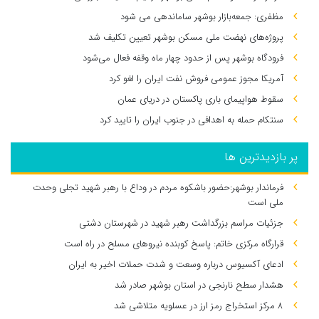
مظفری: جمعه‌بازار بوشهر ساماندهی می‌ شود
پروژه‌های نهضت ملی مسکن بوشهر تعیین تکلیف شد
فرودگاه بوشهر پس از حدود چهار ماه وقفه فعال می‌شود
آمریکا مجوز عمومی فروش نفت ایران را لغو کرد
سقوط هواپیمای باری پاکستان در دریای عمان
سنتکام حمله به اهدافی در جنوب ایران را تایید کرد
پر بازدیدترین ها
فرماندار بوشهر:حضور باشکوه مردم در وداع با رهبر شهید تجلی وحدت
ملی است
جزئیات مراسم بزرگداشت رهبر شهید در شهرستان دشتی
قرارگاه مرکزی خاتم: پاسخ کوبنده نیروهای مسلح در راه است
ادعای آکسیوس درباره وسعت و شدت حملات اخیر به ایران
هشدار سطح نارنجی در استان بوشهر صادر شد
۸ مرکز استخراج رمز ارز در عسلویه متلاشی شد