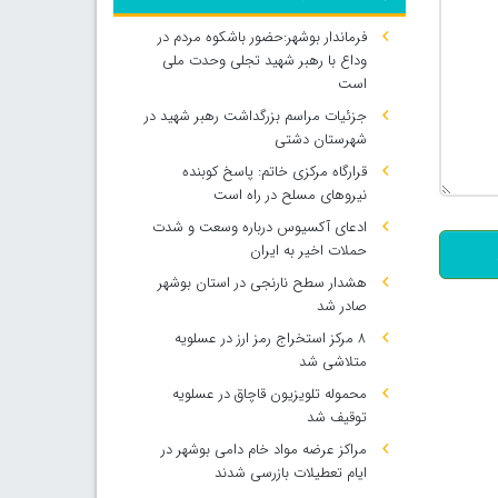
فرماندار بوشهر:حضور باشکوه مردم در
وداع با رهبر شهید تجلی وحدت ملی
است
جزئیات مراسم بزرگداشت رهبر شهید در
شهرستان دشتی
قرارگاه مرکزی خاتم: پاسخ کوبنده
500
نیروهای مسلح در راه است
ادعای آکسیوس درباره وسعت و شدت
حملات اخیر به ایران
هشدار سطح نارنجی در استان بوشهر
صادر شد
۸ مرکز استخراج رمز ارز در عسلویه
متلاشی شد
محموله تلویزیون قاچاق در عسلویه
توقیف شد
مراکز عرضه مواد خام دامی بوشهر در
ایام تعطیلات بازرسی شدند