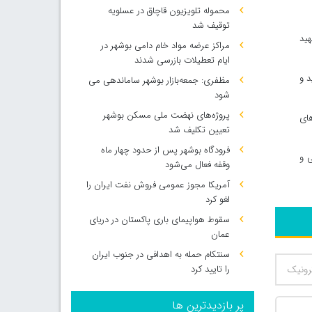
محموله تلویزیون قاچاق در عسلویه
توقیف شد
هید
مراکز عرضه مواد خام دامی بوشهر در
ایام تعطیلات بازرسی شدند
د و
مظفری: جمعه‌بازار بوشهر ساماندهی می‌
شود
پروژه‌های نهضت ملی مسکن بوشهر
های
تعیین تکلیف شد
فرودگاه بوشهر پس از حدود چهار ماه
ی و
وقفه فعال می‌شود
آمریکا مجوز عمومی فروش نفت ایران را
لغو کرد
سقوط هواپیمای باری پاکستان در دریای
عمان
سنتکام حمله به اهدافی در جنوب ایران
را تایید کرد
پر بازدیدترین ها