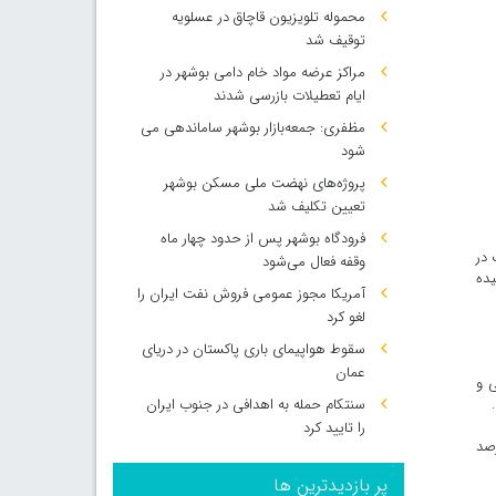
محموله تلویزیون قاچاق در عسلویه
توقیف شد
مراکز عرضه مواد خام دامی بوشهر در
ایام تعطیلات بازرسی شدند
مظفری: جمعه‌بازار بوشهر ساماندهی می‌
شود
پروژه‌های نهضت ملی مسکن بوشهر
تعیین تکلیف شد
فرودگاه بوشهر پس از حدود چهار ماه
 در
وقفه فعال می‌شود
رسیده
آمریکا مجوز عمومی فروش نفت ایران را
لغو کرد
سقوط هواپیمای باری پاکستان در دریای
عمان
ی و
سنتکام حمله به اهدافی در جنوب ایران
را تایید کرد
 این دو شهرستان محل استقرار اصلی فعالیت‌های پتروشیمی کشور هستند و ۸۸ درصد
پر بازدیدترین ها