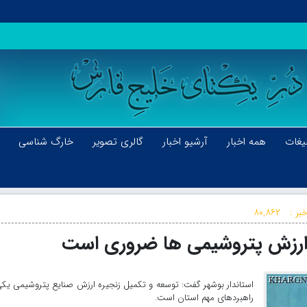
یغات
همه اخبار
آرشیو اخبار
گالری تصویر
خارگ شناسی
بر :
۸۰,۸۶۲
ه ارزش پتروشیمی ها ضروری است
استاندار بوشهر گفت: توسعه و تکمیل زنجیره ارزش صنایع پتروشیمی یکی
راهبردهای مهم استان است.