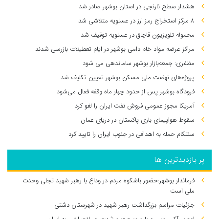
هشدار سطح نارنجی در استان بوشهر صادر شد
۸ مرکز استخراج رمز ارز در عسلویه متلاشی شد
محموله تلویزیون قاچاق در عسلویه توقیف شد
مراکز عرضه مواد خام دامی بوشهر در ایام تعطیلات بازرسی شدند
مظفری: جمعه‌بازار بوشهر ساماندهی می‌ شود
پروژه‌های نهضت ملی مسکن بوشهر تعیین تکلیف شد
فرودگاه بوشهر پس از حدود چهار ماه وقفه فعال می‌شود
آمریکا مجوز عمومی فروش نفت ایران را لغو کرد
سقوط هواپیمای باری پاکستان در دریای عمان
سنتکام حمله به اهدافی در جنوب ایران را تایید کرد
پر بازدیدترین ها
فرماندار بوشهر:حضور باشکوه مردم در وداع با رهبر شهید تجلی وحدت
ملی است
جزئیات مراسم بزرگداشت رهبر شهید در شهرستان دشتی