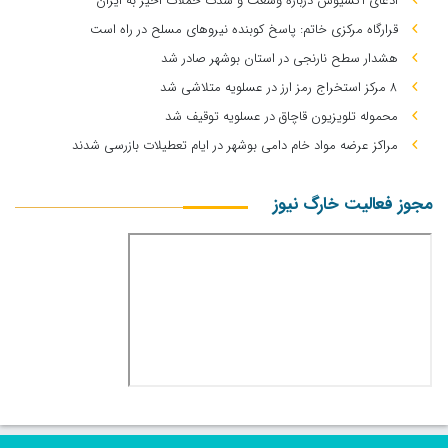
ادعای آکسیوس درباره وسعت و شدت حملات اخیر به ایران
قرارگاه مرکزی خاتم: پاسخ کوبنده نیروهای مسلح در راه است
هشدار سطح نارنجی در استان بوشهر صادر شد
۸ مرکز استخراج رمز ارز در عسلویه متلاشی شد
محموله تلویزیون قاچاق در عسلویه توقیف شد
مراکز عرضه مواد خام دامی بوشهر در ایام تعطیلات بازرسی شدند
مجوز فعالیت خارگ نیوز