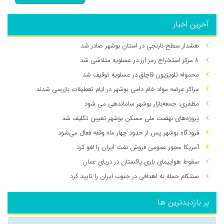
آخرین اخبار
هشدار سطح نارنجی در استان بوشهر صادر شد
۸ مرکز استخراج رمز ارز در عسلویه متلاشی شد
محموله تلویزیون قاچاق در عسلویه توقیف شد
مراکز عرضه مواد خام دامی بوشهر در ایام تعطیلات بازرسی شدند
مظفری: جمعه‌بازار بوشهر ساماندهی می‌ شود
پروژه‌های نهضت ملی مسکن بوشهر تعیین تکلیف شد
فرودگاه بوشهر پس از حدود چهار ماه وقفه فعال می‌شود
آمریکا مجوز عمومی فروش نفت ایران را لغو کرد
سقوط هواپیمای باری پاکستان در دریای عمان
سنتکام حمله به اهدافی در جنوب ایران را تایید کرد
پر بازدیدترین ها