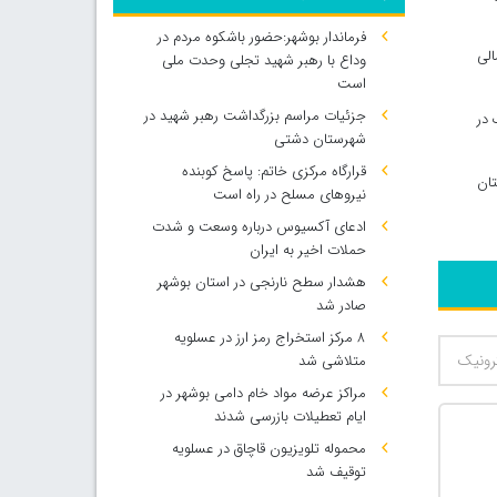
فرماندار بوشهر:حضور باشکوه مردم در
الی
وداع با رهبر شهید تجلی وحدت ملی
است
جزئیات مراسم بزرگداشت رهبر شهید در
ه ۴ هزار و ۵۳۰ گشت مشترک در
شهرستان دشتی
قرارگاه مرکزی خاتم: پاسخ کوبنده
ستان
نیروهای مسلح در راه است
ادعای آکسیوس درباره وسعت و شدت
حملات اخیر به ایران
هشدار سطح نارنجی در استان بوشهر
صادر شد
۸ مرکز استخراج رمز ارز در عسلویه
متلاشی شد
مراکز عرضه مواد خام دامی بوشهر در
ایام تعطیلات بازرسی شدند
محموله تلویزیون قاچاق در عسلویه
توقیف شد