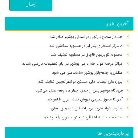
ارسال
آخرین اخبار
هشدار سطح نارنجی در استان بوشهر صادر شد
۸ مرکز استخراج رمز ارز در عسلویه متلاشی شد
محموله تلویزیون قاچاق در عسلویه توقیف شد
مراکز عرضه مواد خام دامی بوشهر در ایام تعطیلات بازرسی شدند
مظفری: جمعه‌بازار بوشهر ساماندهی می‌ شود
پروژه‌های نهضت ملی مسکن بوشهر تعیین تکلیف شد
فرودگاه بوشهر پس از حدود چهار ماه وقفه فعال می‌شود
آمریکا مجوز عمومی فروش نفت ایران را لغو کرد
سقوط هواپیمای باری پاکستان در دریای عمان
سنتکام حمله به اهدافی در جنوب ایران را تایید کرد
پر بازدیدترین ها