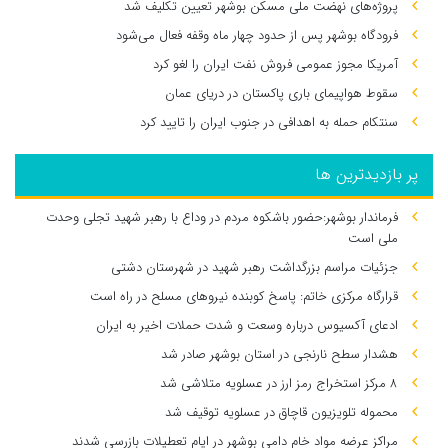
پروژه‌های نهضت ملی مسکن بوشهر تعیین تکلیف شد
فرودگاه بوشهر پس از حدود چهار ماه وقفه فعال می‌شود
آمریکا مجوز عمومی فروش نفت ایران را لغو کرد
سقوط هواپیمای باری پاکستان در دریای عمان
سنتکام حمله به اهدافی در جنوب ایران را تایید کرد
پر بازدیدترین ها
فرماندار بوشهر:حضور باشکوه مردم در وداع با رهبر شهید تجلی وحدت
ملی است
جزئیات مراسم بزرگداشت رهبر شهید در شهرستان دشتی
قرارگاه مرکزی خاتم: پاسخ کوبنده نیروهای مسلح در راه است
ادعای آکسیوس درباره وسعت و شدت حملات اخیر به ایران
هشدار سطح نارنجی در استان بوشهر صادر شد
۸ مرکز استخراج رمز ارز در عسلویه متلاشی شد
محموله تلویزیون قاچاق در عسلویه توقیف شد
مراکز عرضه مواد خام دامی بوشهر در ایام تعطیلات بازرسی شدند