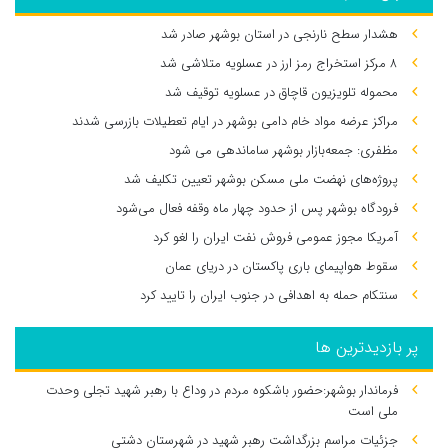
هشدار سطح نارنجی در استان بوشهر صادر شد
۸ مرکز استخراج رمز ارز در عسلویه متلاشی شد
محموله تلویزیون قاچاق در عسلویه توقیف شد
مراکز عرضه مواد خام دامی بوشهر در ایام تعطیلات بازرسی شدند
مظفری: جمعه‌بازار بوشهر ساماندهی می‌ شود
پروژه‌های نهضت ملی مسکن بوشهر تعیین تکلیف شد
فرودگاه بوشهر پس از حدود چهار ماه وقفه فعال می‌شود
آمریکا مجوز عمومی فروش نفت ایران را لغو کرد
سقوط هواپیمای باری پاکستان در دریای عمان
سنتکام حمله به اهدافی در جنوب ایران را تایید کرد
پر بازدیدترین ها
فرماندار بوشهر:حضور باشکوه مردم در وداع با رهبر شهید تجلی وحدت
ملی است
جزئیات مراسم بزرگداشت رهبر شهید در شهرستان دشتی