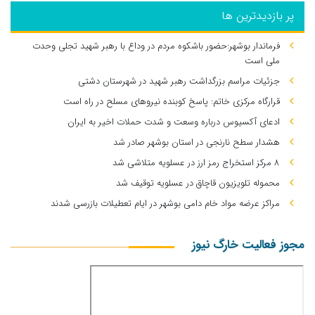
پر بازدیدترین ها
فرماندار بوشهر:حضور باشکوه مردم در وداع با رهبر شهید تجلی وحدت
ملی است
جزئیات مراسم بزرگداشت رهبر شهید در شهرستان دشتی
قرارگاه مرکزی خاتم: پاسخ کوبنده نیروهای مسلح در راه است
ادعای آکسیوس درباره وسعت و شدت حملات اخیر به ایران
هشدار سطح نارنجی در استان بوشهر صادر شد
۸ مرکز استخراج رمز ارز در عسلویه متلاشی شد
محموله تلویزیون قاچاق در عسلویه توقیف شد
مراکز عرضه مواد خام دامی بوشهر در ایام تعطیلات بازرسی شدند
مجوز فعالیت خارگ نیوز