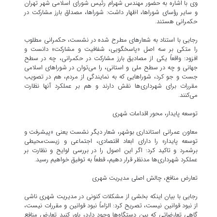
وی با اشاره به حضور مهندس شهرام رئیس شورای اسلامی شهر تهران
و سایر رؤسای شوراها، اظهار داشت: شوراها، مصداق بارز مشارکت در
حکمرانی هستند.
رجایی با استناد به شعارهای مطرح شده در نشست، حکمرانی مطلوب
را متکی بر سه اصل «پاسخگویی، شفافیت و مشارکت» دانست و
افزود: واقعاً یکی از مصادیق بارز مشارکت در حکمرانی، چه در سطح
جهانی و چه در سطح ملی و استانی، را می‌توان در شوراهای اسلامی
جست و جو کرد، شوراهایی که به نمایندگی از مردم، هم در تصویب
مقررات برای شهرداری‌ها نقش دارند و هم بر عملکرد آنها نظارت
می‌کنند.
توسعه پایدار، محور اقدامات شهری
معاون عمرانی استانداری بوشهر، شعار دیگر نشست یعنی «پیشرفت و
توسعه پایدار» را دارای ابعاد اقتصادی، اجتماعی و زیست‌محیطی
برشمرد و تاکید کرد: اگر این اصول را در بررسی لوایح و نظارت بر
عملکرد شهرداری‌ها مدنظر قرار دهیم، قطعاً به توفیق خواهیم رسید.
تعارض منافع، چالش اصلی مدیریت شهری
رجایی با بیان اینکه بخشی از مشکلات کنونی در مدیریت شهری ناشی
از نبود قوانین نیست، تصریح کرد: الزاماً نبود قوانین و مقررات نیست،
گاهی تعارضاتی که بین دستگاه‌ها وجود دارد، باور کنید تعارض منافع