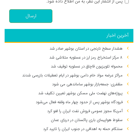
پس از انتشار این نظر، به من اطلاع داده شود.
ارسال
آخرین اخبار
هشدار سطح نارنجی در استان بوشهر صادر شد
۸ مرکز استخراج رمز ارز در عسلویه متلاشی شد
محموله تلویزیون قاچاق در عسلویه توقیف شد
مراکز عرضه مواد خام دامی بوشهر در ایام تعطیلات بازرسی شدند
مظفری: جمعه‌بازار بوشهر ساماندهی می‌ شود
پروژه‌های نهضت ملی مسکن بوشهر تعیین تکلیف شد
فرودگاه بوشهر پس از حدود چهار ماه وقفه فعال می‌شود
آمریکا مجوز عمومی فروش نفت ایران را لغو کرد
سقوط هواپیمای باری پاکستان در دریای عمان
سنتکام حمله به اهدافی در جنوب ایران را تایید کرد