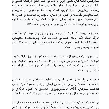
مدیرعامل پایانه‌های نفتی ایران با تشریح سیر تطور فرهنگ ایمنی و
HSE در جهان، عبور از رویکردهای واکنشی و حرکت به سمت مدیریت
ریسک، پیش‌بینی، پیشگیری، آمادگی، مقابله و بازیابی را ضرورتی
اجتناب‌ناپذیر دانست و افزود: در دنیای پرنوسان، پیچیده و همراه با
عدم قطعیت امروز، سازمان‌هایی موفق خواهند بود که بتوانند با تکیه
بر رویکرد پیش‌دستانه، تاب‌آوری و چابکی خود را حفظ کنند.
اسدروز جزیره خارگ را یک دارایی ملی و راهبردی توصیف کرد و گفت:
خارگ صرفاً یک پایانه عملیاتی نیست، بلکه پیونددهنده مهم‌ترین
صنعت کشور با اقتصاد جهانی و نماد مقاومت و پایداری صنعت نفت در
شرایط تهدید و بحران است.
وی با بیان اینکه بیش از ۹۰ درصد نفت خام کشور از طریق پایانه خارگ
دریافت، ذخیره و صادر می‌شود، اظهار داشت: تداوم ایمن فعالیت این
پایانه به معنای تداوم تولید و صادرات نفت کشور و صیانت از امنیت
انرژی ایران است.
مدیرعامل پایانه‌های نفتی ایران با اشاره به نقش سرمایه انسانی
متخصص، متعهد و بومی در تحقق ایمنی پایدار، تصریح کرد: جذب
هدفمند نیروهای HSE، جانشین‌پروری، پایبندی به اصول حرفه‌ای و
اتکا به خرد جمعی از رویکردهای جدی مدیریت این شرکت بوده است.
وی خاطرنشان کرد: در بسیاری از مقاطع حساس، تصمیمات عملیاتی بر
پایه تحلیل و پذیرش «ریسک مطالعه‌شده» و با هدف صیانت از منافع