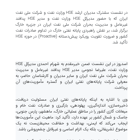
در نشست مشترک مدیران ارشد HSE وزارت نفت و شرکت ملی نفت
ایران که با حضور مدیرکل HSE وزارت نفت و مدیر HSE پدافند
غیرعامل و مدیریت بحران شرکت ملی نفت ایران در جزیره خارگ
برگزار شد، بر نقش راهبردی پایانه نفتی خارگ در تداوم صادرات نفت
کشور و ضرورت تقویت رویکرد پیش‌دستانه (Proactive) در حوزه HSE
تأکید شد.
اسدروز در این نشست ضمن خیرمقدم به شهرام احمدی مدیرکل HSE
وزارت نفت، علیرضا نجومی مدیر HSE پدافند غیرعامل و مدیریت
بحران شرکت ملی نفت ایران و سایر مدیران و کارشناسان حاضر، به
معرفی شرکت پایانه‌های نفتی ایران و گستره مأموریت‌های آن
پرداخت.
وی با اشاره به اینکه پایانه‌های نفتی ایران مسئولیت دریافت،
ذخیره‌سازی، اندازه‌گیری، پهلودهی، بارگیری و صادرات نفت خام و
میعانات گازی کشور را در مناطق عملیاتی خارگ، ماهشهر، پارس جنوبی،
جاسک و شمال کشور بر عهده دارد، تأکید کرد: ماهیت این مأموریت‌ها
ایجاب می‌کند که ایمنی، بهداشت و حفاظت محیط‌زیست نه یک
موضوع تشریفاتی، بلکه یک الزام اساسی و غیرقابل چشم‌پوشی باشد.