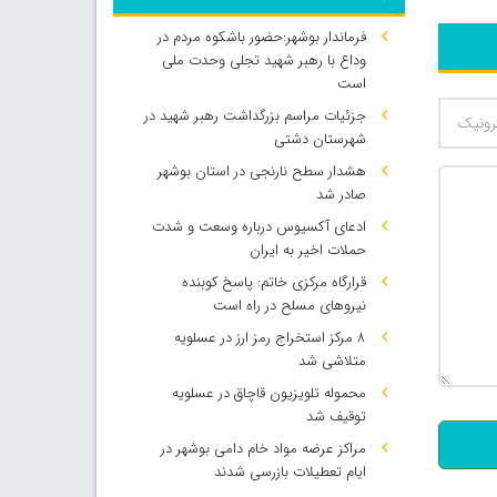
فرماندار بوشهر:حضور باشکوه مردم در
وداع با رهبر شهید تجلی وحدت ملی
است
جزئیات مراسم بزرگداشت رهبر شهید در
شهرستان دشتی
هشدار سطح نارنجی در استان بوشهر
صادر شد
ادعای آکسیوس درباره وسعت و شدت
حملات اخیر به ایران
قرارگاه مرکزی خاتم: پاسخ کوبنده
نیروهای مسلح در راه است
۸ مرکز استخراج رمز ارز در عسلویه
متلاشی شد
500
محموله تلویزیون قاچاق در عسلویه
توقیف شد
مراکز عرضه مواد خام دامی بوشهر در
ایام تعطیلات بازرسی شدند