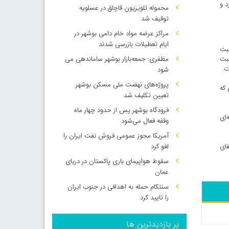
د و
محموله تلویزیون قاچاق در عسلویه
توقیف شد
مراکز عرضه مواد خام دامی بوشهر در
ایام تعطیلات بازرسی شدند
بت
سبت
مظفری: جمعه‌بازار بوشهر ساماندهی می‌
ت.
شود
پروژه‌های نهضت ملی مسکن بوشهر
 که
تعیین تکلیف شد
فرودگاه بوشهر پس از حدود چهار ماه
‌ای
وقفه فعال می‌شود
آمریکا مجوز عمومی فروش نفت ایران را
فای
لغو کرد
سقوط هواپیمای باری پاکستان در دریای
عمان
سنتکام حمله به اهدافی در جنوب ایران
را تایید کرد
پر بازدیدترین ها