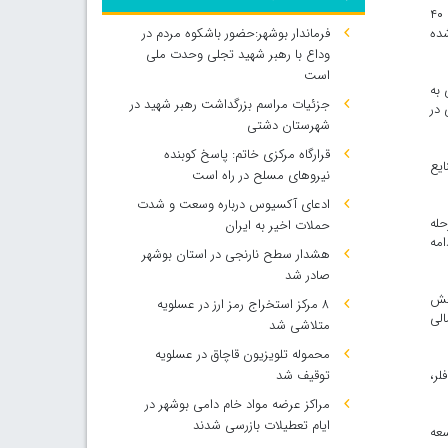
عباسپور گفت: در این مجموعه، پروپان و بوتان به‌عنوان محصولات اصلی پس از پالایش، مایع‌سازی و ذخیره‌سازی در مخازن دوجداره با دمای منفی ۴۰
فرماندار بوشهر:حضور باشکوه مردم در
شده
وداع با رهبر شهید تجلی وحدت ملی
است
لی به
جزئیات مراسم بزرگداشت رهبر شهید در
 در
شهرستان دشتی
قرارگاه مرکزی خاتم: پاسخ کوبنده
ایع
نیروهای مسلح در راه است
ادعای آکسیوس درباره وسعت و شدت
به مرحله
حملات اخیر به ایران
ادامه
هشدار سطح نارنجی در استان بوشهر
صادر شد
سط بخش
۸ مرکز استخراج رمز ارز در عسلویه
الی
متلاشی شد
محموله تلویزیون قاچاق در عسلویه
توقیف شد
لر،
مراکز عرضه مواد خام دامی بوشهر در
ایام تعطیلات بازرسی شدند
سعه