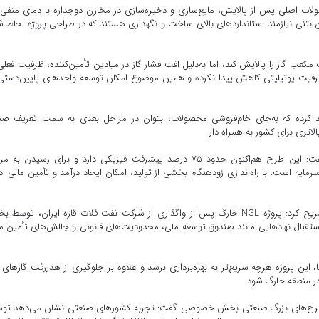
ن بتنی نیازمند استانداردهای بالای ساخت و نگهداری هستند که در طراحی پروژه لحاظ 
تدا قرار بود این پروژه روزانه ۶۰۰ میلیون فوت مکعب گاز را پالایش کند، اما به‌دلیل افت فشار گاز در میادین تأمین‌کننده، ظرفیت فع
 ظرفیت یوتیلیتی کاهش پیدا نکرده و همین موضوع امکان توسعه واحدهای پایین‌دستی
یجاد کرده که به‌جای خام‌فروشی محصولات، بتوان در مراحل بعدی به سمت تعریف صن
لاتری برای کشور به همراه دار
مدیر طرح NGL خارگ درباره وضعیت سرمایه‌گذاری پروژه گفت: این طرح هم‌اکنون حدود ۷۵ درصد پیشرفت فیزیکی دارد و برای رسیدن 
رد ما نیاز به حدود ۱۸۰ تا ۲۰۰ میلیون دلار سرمایه است. با راه‌اندازی زودهنگام بخشی از تولید، امکان ایجاد درآمد و تأمین مالی 
وی با اشاره به نقش بخش خصوصی در اجرای این طرح تصریح کرد: پروژه NGL خارگ پس از واگذاری از شرکت نفت فلات قاره ایران، تو
تقبال نهادهایی مانند صندوق توسعه ملی، محدودیت‌های قانونی و چالش‌های تأمین م
 این پروژه هرچه سریع‌تر به بهره‌برداری برسد و علاوه بر جلوگیری از هدررفت گازهای ف
 در منطقه خارگ شود.
ت حمایت از طرح‌های بزرگ صنعتی بخش خصوصی گفت: تجربه کشورهای صنعتی نشان می‌دهد تو