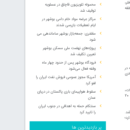
 فلر،
محموله تلویزیون قاچاق در عسلویه
طقه
توقیف شد
مراکز عرضه مواد خام دامی بوشهر در
ایام تعطیلات بازرسی شدند
مظفری: جمعه‌بازار بوشهر ساماندهی می‌
شود
پروژه‌های نهضت ملی مسکن بوشهر
تعیین تکلیف شد
فرودگاه بوشهر پس از حدود چهار ماه
 گفت: محصولاتی که در
وقفه فعال می‌شود
ادی
آمریکا مجوز عمومی فروش نفت ایران را
لغو کرد
ات،
سقوط هواپیمای باری پاکستان در دریای
زیرساخت‌های پشتیبان از جمله واحد یوتیلیتی شامل آب، برق و بخار طراحی و اجرا شده است. در این مجموعه، پنج توربین گازی هرکدام با ظرفیت ۲۰
عمان
سنتکام حمله به اهدافی در جنوب ایران
را تایید کرد
شد.
رد؛
پر بازدیدترین ها