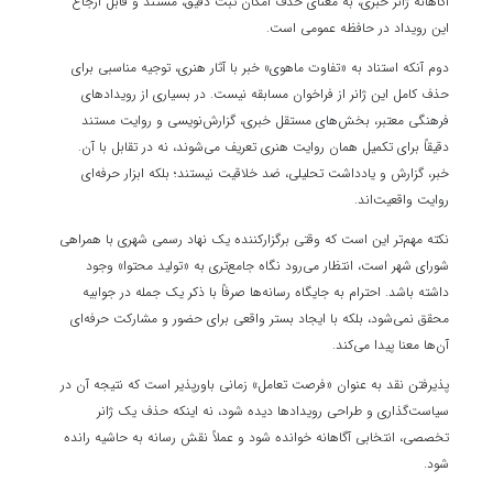
آگاهانه ژانر خبری، به معنای حذف امکان ثبت دقیق، مستند و قابل ارجاع
این رویداد در حافظه عمومی است.
دوم آنکه استناد به «تفاوت ماهوی» خبر با آثار هنری، توجیه مناسبی برای
حذف کامل این ژانر از فراخوان مسابقه نیست. در بسیاری از رویدادهای
فرهنگی معتبر، بخش‌های مستقل خبری، گزارش‌نویسی و روایت مستند
دقیقاً برای تکمیل همان روایت هنری تعریف می‌شوند، نه در تقابل با آن.
خبر، گزارش و یادداشت تحلیلی، ضد خلاقیت نیستند؛ بلکه ابزار حرفه‌ای
روایت واقعیت‌اند.
نکته مهم‌تر این است که وقتی برگزارکننده یک نهاد رسمی شهری با همراهی
شورای شهر است، انتظار می‌رود نگاه جامع‌تری به «تولید محتوا» وجود
داشته باشد. احترام به جایگاه رسانه‌ها صرفاً با ذکر یک جمله در جوابیه
محقق نمی‌شود، بلکه با ایجاد بستر واقعی برای حضور و مشارکت حرفه‌ای
آن‌ها معنا پیدا می‌کند.
پذیرفتن نقد به عنوان «فرصت تعامل» زمانی باورپذیر است که نتیجه آن در
سیاست‌گذاری و طراحی رویدادها دیده شود، نه اینکه حذف یک ژانر
تخصصی، انتخابی آگاهانه خوانده شود و عملاً نقش رسانه به حاشیه رانده
شود.