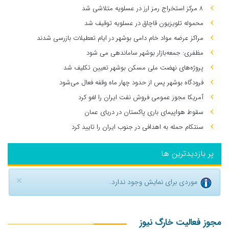
۸ مرکز استخراج رمز ارز در عسلویه متلاشی شد
محموله تلویزیون قاچاق در عسلویه توقیف شد
مراکز عرضه مواد خام دامی بوشهر در ایام تعطیلات بازرسی شدند
مظفری: جمعه‌بازار بوشهر ساماندهی می‌ شود
پروژه‌های نهضت ملی مسکن بوشهر تعیین تکلیف شد
فرودگاه بوشهر پس از حدود چهار ماه وقفه فعال می‌شود
آمریکا مجوز عمومی فروش نفت ایران را لغو کرد
سقوط هواپیمای باری پاکستان در دریای عمان
سنتکام حمله به اهدافی در جنوب ایران را تایید کرد
پر بازدیدترین ها
×
موردی برای نمایش وجود ندارد.
مجوز فعالیت خارگ نیوز