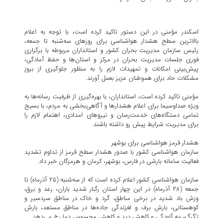
اسکندر مؤمنی در این دستور تاکید کرده است، با توجه به اعلام
بالاترین سطح هشدار هواشناسی برای روزهای سه‌شنبه تا جمعه،
رئیس سازمان مدیریت بحران کشور و استانداران مربوطه با برگزاری
فوری جلسات مدیریت بحران در مرکز و استان‌ها و حفظ آمادگی،
پیش‌بینی امکانات و تمهیدات لازم را به منظور جلوگیری از بروز
مشکلات حاد برای هموطنان عزیز بعمل آورند.
مؤمنی تاکید کرده است، استانداران، با بهره‌گیری از ظرفیت رسانه‌ها به
ویژه صداوسیما برای اعلام هشدارها و آگاهی‌بخشی به مردم، با بسیج
تمامی دستگاه‌های خدمت‌رسان و نیروهای امدادی، اهتمام لازم را
برای مدیریت شرایط پیش رو داشته باشند.
هشدار قرمز هواشناسی برای بوشهر
سازمان هواشناسی کشور با صدور هشدار سطح قرمز از تداوم تشدید
فعالیت سامانه بارشی در فارس، بوشهر، کرمان و هرمزگان خبر داد.
سازمان هواشناسی کشور اعلام کرده است که از سه‌شنبه (۲۵ آذرماه) تا
جمعه (۲۸ آذرماه) در این چهار استان رگبار شدید باران، رعد و برق،
وزش باد شدید در برخی مناطق، گرد و خاک در مناطق سردسیر و
کوهستانی، بارش برف و لغزندگی جاده‌ها در مناطق مستعد، بارش
تگرگ، مه آلودگی و کاهش دید و کاهش محسوس دما رخ می‌دهد.