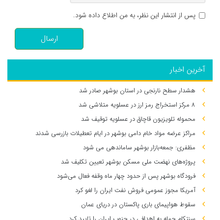
پس از انتشار این نظر، به من اطلاع داده شود.
ارسال
آخرین اخبار
هشدار سطح نارنجی در استان بوشهر صادر شد
۸ مرکز استخراج رمز ارز در عسلویه متلاشی شد
محموله تلویزیون قاچاق در عسلویه توقیف شد
مراکز عرضه مواد خام دامی بوشهر در ایام تعطیلات بازرسی شدند
مظفری: جمعه‌بازار بوشهر ساماندهی می‌ شود
پروژه‌های نهضت ملی مسکن بوشهر تعیین تکلیف شد
فرودگاه بوشهر پس از حدود چهار ماه وقفه فعال می‌شود
آمریکا مجوز عمومی فروش نفت ایران را لغو کرد
سقوط هواپیمای باری پاکستان در دریای عمان
سنتکام حمله به اهدافی در جنوب ایران را تایید کرد