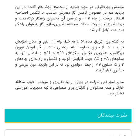
مهندس پورحقیقی در مورد بازدید از مجتمع ابوذر هم گفت: در این
بازدید هم در خصوص تامین گاز مصرفی مناسب با تکمیل اصلاحیه
اتصال موقت از چاه ۱۱-۰۶ و نواقص آن به‌عنوان راهکار کوتاه‌مدت و
تهیه شرح نیاز جهت احداث سیستم شیرین‌سازی گاز به‌عنوان راهکار
بلندمدت تبادل‌نظر شد.
به گفته وی، تزریق ماده DRA به خط لوله ۲۶ اینچ و امکان افزایش
تولید نفت از طریق خطوط لوله ارتباطی نفت و گاز ابوذر/ نوروز/
بهرگانسر، همچنین تکمیل سکوهای A20 و A21 و اتصال آنها به
سکوهای AA و AC جهت افزایش تولید و تکمیل و راه‌اندازی چاه‌های
۲ و ۱۵ سکوی A9 از جمله مواردی بود که در این بازدید مورد بررسی و
پیگیری قرار گرفت.
مدیر امور فنی شرکت در پایان از برنامه‌ریزی و میزبانی خوب منطقه
خارگ و همه مسئولان و کارکنان برای همراهی با تیم مدیریت امور فنی
تشکر کرد.
نظرات بینندگان