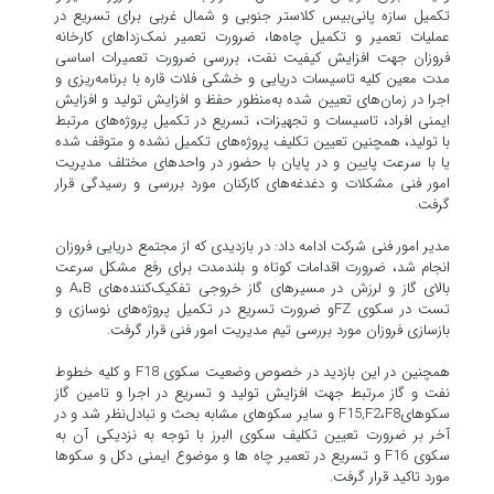
تکمیل سازه پانی‌بیس کلاستر جنوبی و شمال غربی برای تسریع در
عملیات تعمیر و تکمیل چاه‌ها، ضرورت تعمیر نمک‌زداهای کارخانه
فروزان جهت افزایش کیفیت نفت، بررسی ضرورت تعمیرات اساسی
مدت معین کلیه تاسیسات دریایی و خشکی فلات قاره با برنامه‌ریزی و
اجرا در زمان‌های تعیین شده به‌منظور حفظ و افزایش تولید و افزایش
ایمنی افراد، تاسیسات و تجهیزات، تسریع در تکمیل پروژه‌های مرتبط
با تولید، همچنین تعیین تکلیف پروژه‌های تکمیل نشده و متوقف شده
یا با سرعت پایین و در پایان با حضور در واحدهای مختلف مدیریت
امور فنی مشکلات و دغدغه‌های کارکنان مورد بررسی و رسیدگی قرار
گرفت.
مدیر امور فنی شرکت ادامه داد: در بازدیدی که از مجتمع دریایی فروزان
انجام شد، ضرورت اقدامات کوتاه و بلندمدت برای رفع مشکل سرعت
بالای گاز و لرزش در مسیرهای گاز خروجی تفکیک‌کننده‌های A،B و
تست در سکوی FZو ضرورت تسریع در تکمیل پروژه‌های نوسازی و
بازسازی فروزان مورد بررسی تیم مدیریت امور فنی قرار گرفت.
همچنین در این بازدید در خصوص وضعیت سکوی F18 و کلیه خطوط
نفت و گاز مرتبط جهت افزایش تولید و تسریع در اجرا و تامین گاز
سکوهایF15,F2،F8 و سایر سکوهای مشابه بحث و تبادل‌نظر شد و در
آخر بر ضرورت تعیین تکلیف سکوی البرز با توجه به نزدیکی آن به
سکوی F16 و تسریع در تعمیر چاه ها و موضوع ایمنی دکل و سکوها
مورد تاکید قرار گرفت.