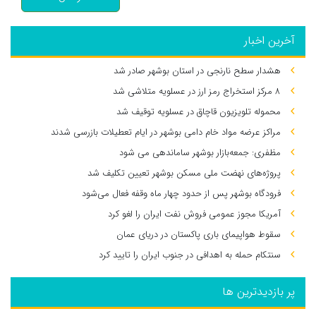
آخرین اخبار
هشدار سطح نارنجی در استان بوشهر صادر شد
۸ مرکز استخراج رمز ارز در عسلویه متلاشی شد
محموله تلویزیون قاچاق در عسلویه توقیف شد
مراکز عرضه مواد خام دامی بوشهر در ایام تعطیلات بازرسی شدند
مظفری: جمعه‌بازار بوشهر ساماندهی می‌ شود
پروژه‌های نهضت ملی مسکن بوشهر تعیین تکلیف شد
فرودگاه بوشهر پس از حدود چهار ماه وقفه فعال می‌شود
آمریکا مجوز عمومی فروش نفت ایران را لغو کرد
سقوط هواپیمای باری پاکستان در دریای عمان
سنتکام حمله به اهدافی در جنوب ایران را تایید کرد
پر بازدیدترین ها