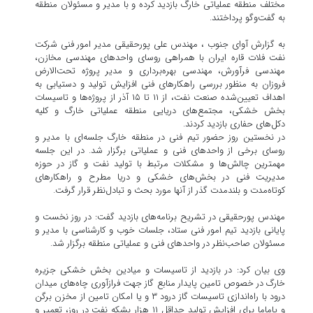
مختلف منطقه عملیاتی خارگ بازدید کرده و با مدیر و مسئولان منطقه
به گفت‌وگو پرداختند.
به گزارش آوای جنوب ، مهندس علی پورحقیقی مدیر امور فنی شرکت
نفت فلات قاره ایران با همراهی روسای واحدهای مهندسی مخازن،
مهندسی فرآورش، مهندسی بهره‌برداری و مدیر پروژه تحت‌الارض
فروزان به منظور بررسی راهکارهای فنی افزایش تولید و دستیابی به
اهداف تعیین‌شده صنعت نفت، از ۱۱ تا ۱۵ آذر از پروژه‌ها و تاسیسات
بخش خشکی، مجتمع‌های دریایی منطقه عملیاتی خارگ و کلیه‌
دکل‌های حفاری بازدید کردند.
در نخستین روز حضور تیم فنی در منطقه خارگ جلسه‌ای با مدیر و
روسای برخی از واحدهای فنی و عملیاتی برگزار شد. در این جلسه
مهمترین چالش‌ها و مشکلات مرتبط با تولید نفت و گاز در حوزه‌
مدیریت فنی در بخش‌های خشکی و دریا مطرح و راهکارهای
کوتاه‌مدت و بلندمدت گذر از آنها مورد بحث و تبادل‌نظر قرار گرفت.
مهندس پورحقیقی در تشریح برنامه‌های بازدید گفت: در روز نخست و
پایانی بازدید تیم امور فنی ستاد، جلسات خوب و کارشناسی با مدیر و
مسئولان صاحب‌نظر در واحدهای فنی و عملیاتی منطقه برگزار شد.
وی بیان کرد: در بازدید از تاسیسات و میادین بخش خشکی جزیره
خارگ در خصوص تامین پایدار منابع گاز جهت فرازآوری چاه‌های میدان
درود با راه‌اندازی تاسیسات گاز درود ۳ و یا امکان تامین از مخزن برگن
و یاماما برای افزایش تولید حداقل ۱۱ هزار بشکه نفت در روز، تعمیر و