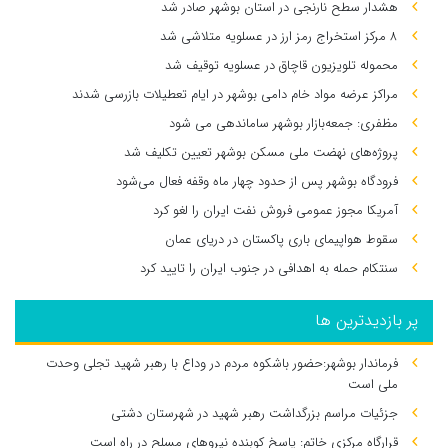
هشدار سطح نارنجی در استان بوشهر صادر شد
۸ مرکز استخراج رمز ارز در عسلویه متلاشی شد
محموله تلویزیون قاچاق در عسلویه توقیف شد
مراکز عرضه مواد خام دامی بوشهر در ایام تعطیلات بازرسی شدند
مظفری: جمعه‌بازار بوشهر ساماندهی می‌ شود
پروژه‌های نهضت ملی مسکن بوشهر تعیین تکلیف شد
فرودگاه بوشهر پس از حدود چهار ماه وقفه فعال می‌شود
آمریکا مجوز عمومی فروش نفت ایران را لغو کرد
سقوط هواپیمای باری پاکستان در دریای عمان
سنتکام حمله به اهدافی در جنوب ایران را تایید کرد
پر بازدیدترین ها
فرماندار بوشهر:حضور باشکوه مردم در وداع با رهبر شهید تجلی وحدت
ملی است
جزئیات مراسم بزرگداشت رهبر شهید در شهرستان دشتی
قرارگاه مرکزی خاتم: پاسخ کوبنده نیروهای مسلح در راه است