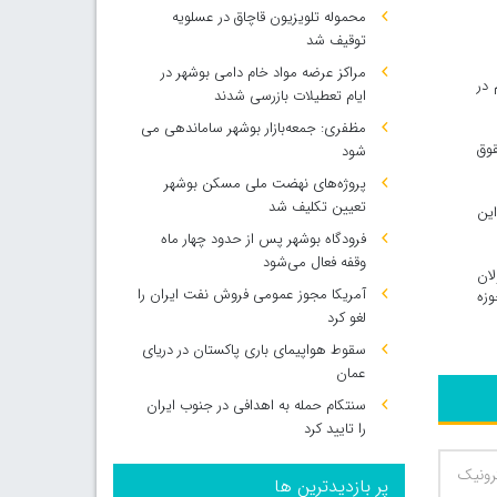
محموله تلویزیون قاچاق در عسلویه
توقیف شد
مراکز عرضه مواد خام دامی بوشهر در
 در
ایام تعطیلات بازرسی شدند
مظفری: جمعه‌بازار بوشهر ساماندهی می‌
قوق
شود
پروژه‌های نهضت ملی مسکن بوشهر
تعیین تکلیف شد
این
فرودگاه بوشهر پس از حدود چهار ماه
وقفه فعال می‌شود
لان
آمریکا مجوز عمومی فروش نفت ایران را
وزه
لغو کرد
سقوط هواپیمای باری پاکستان در دریای
عمان
سنتکام حمله به اهدافی در جنوب ایران
را تایید کرد
پر بازدیدترین ها