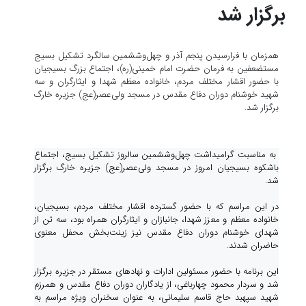
برگزار شد
همزمان با فرارسیدن پنجم آذر و چهل‌وششمین سالگرد تشکیل بسیج
مستضعفین به فرمان حضرت امام خمینی(ره)، اجتماع بزرگ بسیجیان
با حضور اقشار مختلف مردم، خانواده معظم شهدا و ایثارگران و سه
شهید خوشنام دوران دفاع مقدس در مسجد ولی‌عصر(عج) جزیره خارگ
برگزار شد.
به مناسبت گرامیداشت چهل‌وششمین سالروز تشکیل بسیج، اجتماع
باشکوه بسیجیان امروز در مسجد ولی‌عصر(عج) جزیره خارگ برگزار
شد.
در این مراسم که با حضور گسترده اقشار مختلف مردم، بسیجیان،
خانواده معظم و معزز شهدا، جانبازان و ایثارگران همراه بود، سه تن از
شهدای خوشنام دوران دفاع مقدس نیز زینت‌بخش محفل معنوی
حاضران شدند.
این برنامه با حضور مسئولین ادارات و نهادهای مستقر در جزیره برگزار
شد و سردار محمود چهارباغی، از یادگاران دوران دفاع مقدس و همرزم
شهید سپهبد حاج قاسم سلیمانی، به عنوان سخنران ویژه مراسم به