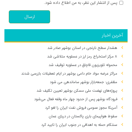
پس از انتشار این نظر، به من اطلاع داده شود.
ارسال
آخرین اخبار
هشدار سطح نارنجی در استان بوشهر صادر شد
۸ مرکز استخراج رمز ارز در عسلویه متلاشی شد
محموله تلویزیون قاچاق در عسلویه توقیف شد
مراکز عرضه مواد خام دامی بوشهر در ایام تعطیلات بازرسی شدند
مظفری: جمعه‌بازار بوشهر ساماندهی می‌ شود
پروژه‌های نهضت ملی مسکن بوشهر تعیین تکلیف شد
فرودگاه بوشهر پس از حدود چهار ماه وقفه فعال می‌شود
آمریکا مجوز عمومی فروش نفت ایران را لغو کرد
سقوط هواپیمای باری پاکستان در دریای عمان
سنتکام حمله به اهدافی در جنوب ایران را تایید کرد