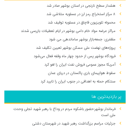
هشدار سطح نارنجی در استان بوشهر صادر شد
۸ مرکز استخراج رمز ارز در عسلویه متلاشی شد
محموله تلویزیون قاچاق در عسلویه توقیف شد
مراکز عرضه مواد خام دامی بوشهر در ایام تعطیلات بازرسی شدند
مظفری: جمعه‌بازار بوشهر ساماندهی می‌ شود
پروژه‌های نهضت ملی مسکن بوشهر تعیین تکلیف شد
فرودگاه بوشهر پس از حدود چهار ماه وقفه فعال می‌شود
آمریکا مجوز عمومی فروش نفت ایران را لغو کرد
سقوط هواپیمای باری پاکستان در دریای عمان
سنتکام حمله به اهدافی در جنوب ایران را تایید کرد
پر بازدیدترین ها
فرماندار بوشهر:حضور باشکوه مردم در وداع با رهبر شهید تجلی وحدت
ملی است
جزئیات مراسم بزرگداشت رهبر شهید در شهرستان دشتی