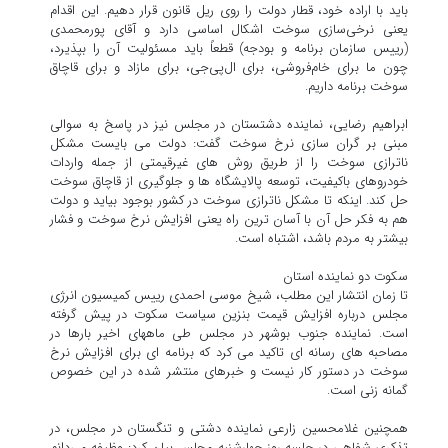
باید با اراده خود، قطار دولت را روی ریل قانون قرار دهیم. این اقدام
یعنی نرخی‌سازی سوخت اشکال اساسی دارد و آقای پورمحمدی
(رییس سازمان برنامه و بودجه) قطعاً باید مسئولیت آن را بپذیرد،
چون ما برای خام‌فروشی، برای ال‌پی‌جی، برای مازاد و برای قاچاق
سوخت برنامه داریم.
ابراهیم رضایی، نماینده دشتستان در مجلس نیز در پاسخ به سوالی
مبنی بر گران سازی نرخ سوخت گفت: دولت می بایست مشکل
ناترازی سوخت را از طریق روش های غیرقیمتی از جمله واردات
خودروهای باکیفیت، توسعه پالایشگاه ها و جلوگیری از قاچاق سوخت
حل کند. اینکه تا مشکل ناترازی سوخت در کشور بوجود بیاید و دولت
هم به فکر حل آن با آسان ترین راه یعنی افزایش نرخ سوخت و فشار
بیشتر به مردم باشد، اشتباه است.
سکوت دو نماینده استان
تا زمان انتشار این مطلب، شیخ موسی احمدی رییس کمیسیون انرژی
مجلس درباره افزایش قیمت بنزین سیاست سکوت در پیش گرفته
است. نماینده جنوب بوشهر در مجلس طی ماههای اخیر بارها در
مصاحبه های رسانه ای تاکید می کرد که برنامه ای برای افزایش نرخ
سوخت در دستور کار نیست و خبرهای منتشر شده در این خصوص
گمانه زنی است.
همچنین غلامحسین زارعی نماینده دشتی و تنگستان در مجلس، در
تذکری شفاهی در جلسه روز چهارشنبه مجلس بیان کرد: وظیفه می‌دانم