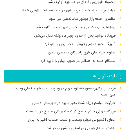
محموله تلویزیون قاچاق در عسلویه توقیف شد
مراکز عرضه مواد خام دامی بوشهر در ایام تعطیلات بازرسی شدند
مظفری: جمعه‌بازار بوشهر ساماندهی می‌ شود
پروژه‌های نهضت ملی مسکن بوشهر تعیین تکلیف شد
فرودگاه بوشهر پس از حدود چهار ماه وقفه فعال می‌شود
آمریکا مجوز عمومی فروش نفت ایران را لغو کرد
سقوط هواپیمای باری پاکستان در دریای عمان
سنتکام حمله به اهدافی در جنوب ایران را تایید کرد
پر بازدیدترین ها
فرماندار بوشهر:حضور باشکوه مردم در وداع با رهبر شهید تجلی وحدت
ملی است
جزئیات مراسم بزرگداشت رهبر شهید در شهرستان دشتی
قرارگاه مرکزی خاتم: پاسخ کوبنده نیروهای مسلح در راه است
ادعای آکسیوس درباره وسعت و شدت حملات اخیر به ایران
هشدار سطح نارنجی در استان بوشهر صادر شد