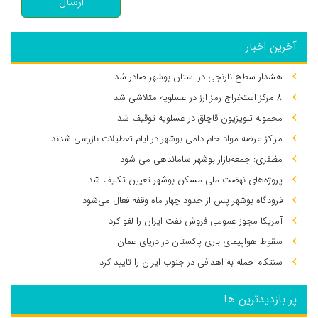
ارسال
آخرین اخبار
هشدار سطح نارنجی در استان بوشهر صادر شد
۸ مرکز استخراج رمز ارز در عسلویه متلاشی شد
محموله تلویزیون قاچاق در عسلویه توقیف شد
مراکز عرضه مواد خام دامی بوشهر در ایام تعطیلات بازرسی شدند
مظفری: جمعه‌بازار بوشهر ساماندهی می‌ شود
پروژه‌های نهضت ملی مسکن بوشهر تعیین تکلیف شد
فرودگاه بوشهر پس از حدود چهار ماه وقفه فعال می‌شود
آمریکا مجوز عمومی فروش نفت ایران را لغو کرد
سقوط هواپیمای باری پاکستان در دریای عمان
سنتکام حمله به اهدافی در جنوب ایران را تایید کرد
پر بازدیدترین ها