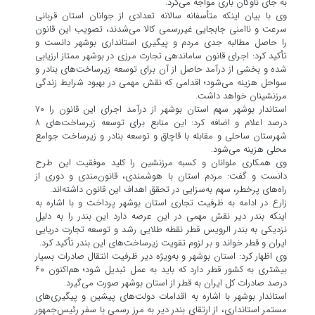
به جای ناوگان باری مواجه می‌کرد.
وی با بیان اینکه متأسفانه سالانه تعدادی از جوانان استان قربانی
سرعت و ناامنی جابجایی غیررسمی کالا می‌شدند، تصویب این قانون
را حاصل مطالبه جدی مردم و پیگیری استانداری بوشهر دانست و
تأکید کرد: اجرای قانون ساماندهی تجارت مرزی در بوشهر ممتاز ارزیابی
شده و بخشی از درآمد حاصل از آن برای توسعه زیرساخت‌های بنادر و
سواحل هزینه می‌شود؛ اقدامی که نقش مهمی در بهبود شرایط زندگی
مرزنشینان خواهد داشت.
استاندار بوشهر سهم استان بوشهر از درآمد اجرای این قانون را ۷۰
درصد اعلام و اضافه کرد: این منابع برای توسعه زیرساخت‌های ۸
شهرستان ساحلی و مقابله با قاچاق و توسعه بنادر و زیرساخت جوامع
محلی هزینه می‌شود.
وی همکاری ملوانان و کسبه مرزنشین را کلید موفقیت این طرح
دانست و گفت: مردم استان با هوشمندی، قانون‌مندی و دوری از
راه‌های پرخطر، سهم به‌سزایی در تحقق اهداف این قانون داشته‌اند.
زارع در ادامه به ظرفیت تجاری استان بوشهر پرداخت و با اشاره به
اینکه بندر دیر نقش مهمی در این عرصه دارد این بندر را به دلیل
نزدیکی به بندر الرویس قطر نقطه طلایی رشد و توسعه تجارت دریایی
ایران و قطر خواند و بر لزوم تقویت زیرساخت‌های این بندر تأکید کرد.
وی اظهار کرد: استان بوشهر و به‌ویژه دیر ظرفیت انتقال صادرات بسیار
بیشتری به کشور قطر دارد که باید به عمل تبدیل شود؛ هم‌اکنون ۶۰
درصد صادرات کل ایران به قطر از استان بوشهر صورت می‌گیرد.
استاندار بوشهر با اشاره به اقدامات دولت‌های پیشین و پیگیری‌های
مستمر استانداری، از ارتقای بندر دیر به مرز رسمی با سفر رئیس‌جمهور