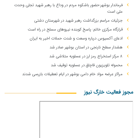
فرماندار بوشهر:حضور باشکوه مردم در وداع با رهبر شهید تجلی وحدت
ملی است
جزئیات مراسم بزرگداشت رهبر شهید در شهرستان دشتی
قرارگاه مرکزی خاتم: پاسخ کوبنده نیروهای مسلح در راه است
ادعای آکسیوس درباره وسعت و شدت حملات اخیر به ایران
هشدار سطح نارنجی در استان بوشهر صادر شد
۸ مرکز استخراج رمز ارز در عسلویه متلاشی شد
محموله تلویزیون قاچاق در عسلویه توقیف شد
مراکز عرضه مواد خام دامی بوشهر در ایام تعطیلات بازرسی شدند
مجوز فعالیت خارگ نیوز