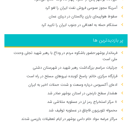
آمریکا مجوز عمومی فروش نفت ایران را لغو کرد
سقوط هواپیمای باری پاکستان در دریای عمان
سنتکام حمله به اهدافی در جنوب ایران را تایید کرد
پر بازدیدترین ها
فرماندار بوشهر:حضور باشکوه مردم در وداع با رهبر شهید تجلی وحدت
ملی است
جزئیات مراسم بزرگداشت رهبر شهید در شهرستان دشتی
قرارگاه مرکزی خاتم: پاسخ کوبنده نیروهای مسلح در راه است
ادعای آکسیوس درباره وسعت و شدت حملات اخیر به ایران
هشدار سطح نارنجی در استان بوشهر صادر شد
۸ مرکز استخراج رمز ارز در عسلویه متلاشی شد
محموله تلویزیون قاچاق در عسلویه توقیف شد
مراکز عرضه مواد خام دامی بوشهر در ایام تعطیلات بازرسی شدند