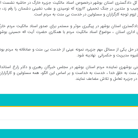
یس کل دادگستری استان بوشهر درخصوص اسناد مالکیت جزیره خارگ در حاشیه نشست ا
شورای اداری استان، اظهار داشت: همراهی و همدلی مردم نجیب و متدین در جنگ تحمیلی ۱۲روزه که نومیدی و عقب نشینی دشمنان را رقم
ر لزوم توجه کارگزاران و مسئولین در خدمت بی منت به مردم است.
دادگستری استان بوشهر در پیگیری موثر و مستمر برای صدور اسناد مالکیت مردم خار
 اداری استان ، موضوع اسناد مالکیت مردم با همکاری حضرت آیت اله حسینی بوشه
ر حل یکی از مسائل مهم جزیره، نمونه عینی از خدمت بی منت و صادقانه به مردم بود
یوه مدیریت و حکمرانی ‌نهادینه شود.
ی بوشهری نماینده مردم استان بوشهر در مجلس خبرگان رهبری و دکتر زارع استاندار
منت به خلق خدا ، خدمت به خداست و بر اساس این الگو، همه مسئولین و کارگزاران
ر جزیره تعامل و تلاش مضاعف نمایند.