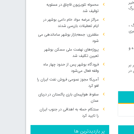
خیر
محموله تلویزیون قاچاق در عسلویه
 زد، برگ
توقیف شد
مراکز عرضه مواد خام دامی بوشهر در
گ ،
ایام تعطیلات بازرسی شدند
ری
مظفری: جمعه‌بازار بوشهر ساماندهی می‌
شود
ه و
پروژه‌های نهضت ملی مسکن بوشهر
تعیین تکلیف شد
فرودگاه بوشهر پس از حدود چهار ماه
 بر
 در
وقفه فعال می‌شود
آمریکا مجوز عمومی فروش نفت ایران را
لغو کرد
سقوط هواپیمای باری پاکستان در دریای
عمان
سنتکام حمله به اهدافی در جنوب ایران
را تایید کرد
پر بازدیدترین ها