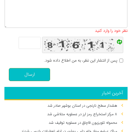
تعداد کاراکتر باقیمانده
:
500
نظر خود را وارد کنید
پس از انتشار این نظر، به من اطلاع داده شود.
ارسال
آخرین اخبار
هشدار سطح نارنجی در استان بوشهر صادر شد
۸ مرکز استخراج رمز ارز در عسلویه متلاشی شد
محموله تلویزیون قاچاق در عسلویه توقیف شد
مراکز عرضه مواد خام دامی بوشهر در ایام تعطیلات بازرسی شدند