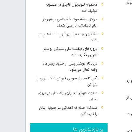
ود،
محموله تلویزیون قاچاق در عسلویه
توقیف شد
مراکز عرضه مواد خام دامی بوشهر در
ایام تعطیلات بازرسی شدند
مظفری: جمعه‌بازار بوشهر ساماندهی می‌
شود
پروژه‌های نهضت ملی مسکن بوشهر
تعیین تکلیف شد
فرودگاه بوشهر پس از حدود چهار ماه
وقفه فعال می‌شود
آمریکا مجوز عمومی فروش نفت ایران را
اره
لغو کرد
سقوط هواپیمای باری پاکستان در دریای
 از
عمان
سنتکام حمله به اهدافی در جنوب ایران
را تایید کرد
یت
پر بازدیدترین ها
های