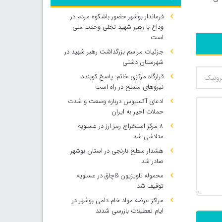
فرماندار بوشهر:حضور باشکوه مردم در
وداع با رهبر شهید تجلی وحدت ملی
است
جزئیات مراسم بزرگداشت رهبر شهید در
شهرستان دشتی
قرارگاه مرکزی خاتم: پاسخ کوبنده
نیروهای مسلح در راه است
ادعای آکسیوس درباره وسعت و شدت
حملات اخیر به ایران
۸ مرکز استخراج رمز ارز در عسلویه
متلاشی شد
هشدار سطح نارنجی در استان بوشهر
صادر شد
محموله تلویزیون قاچاق در عسلویه
توقیف شد
500
مراکز عرضه مواد خام دامی بوشهر در
ایام تعطیلات بازرسی شدند