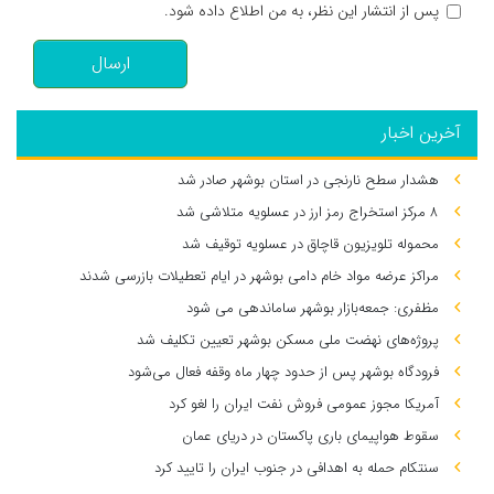
پس از انتشار این نظر، به من اطلاع داده شود.
ارسال
آخرین اخبار
هشدار سطح نارنجی در استان بوشهر صادر شد
۸ مرکز استخراج رمز ارز در عسلویه متلاشی شد
محموله تلویزیون قاچاق در عسلویه توقیف شد
مراکز عرضه مواد خام دامی بوشهر در ایام تعطیلات بازرسی شدند
مظفری: جمعه‌بازار بوشهر ساماندهی می‌ شود
پروژه‌های نهضت ملی مسکن بوشهر تعیین تکلیف شد
فرودگاه بوشهر پس از حدود چهار ماه وقفه فعال می‌شود
آمریکا مجوز عمومی فروش نفت ایران را لغو کرد
سقوط هواپیمای باری پاکستان در دریای عمان
سنتکام حمله به اهدافی در جنوب ایران را تایید کرد