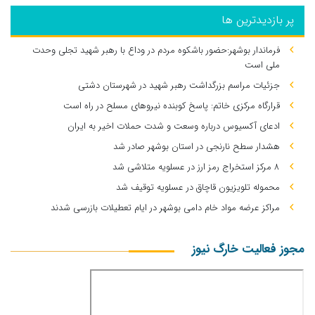
پر بازدیدترین ها
فرماندار بوشهر:حضور باشکوه مردم در وداع با رهبر شهید تجلی وحدت
ملی است
جزئیات مراسم بزرگداشت رهبر شهید در شهرستان دشتی
قرارگاه مرکزی خاتم: پاسخ کوبنده نیروهای مسلح در راه است
ادعای آکسیوس درباره وسعت و شدت حملات اخیر به ایران
هشدار سطح نارنجی در استان بوشهر صادر شد
۸ مرکز استخراج رمز ارز در عسلویه متلاشی شد
محموله تلویزیون قاچاق در عسلویه توقیف شد
مراکز عرضه مواد خام دامی بوشهر در ایام تعطیلات بازرسی شدند
مجوز فعالیت خارگ نیوز