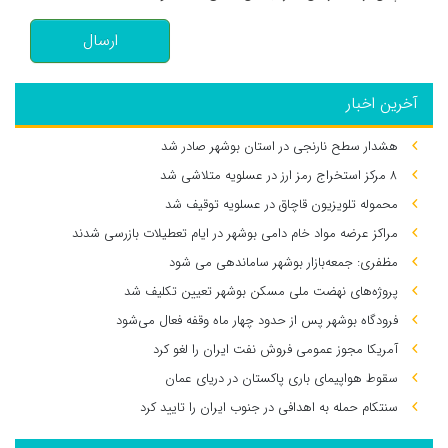
ارسال
آخرین اخبار
هشدار سطح نارنجی در استان بوشهر صادر شد
۸ مرکز استخراج رمز ارز در عسلویه متلاشی شد
محموله تلویزیون قاچاق در عسلویه توقیف شد
مراکز عرضه مواد خام دامی بوشهر در ایام تعطیلات بازرسی شدند
مظفری: جمعه‌بازار بوشهر ساماندهی می‌ شود
پروژه‌های نهضت ملی مسکن بوشهر تعیین تکلیف شد
فرودگاه بوشهر پس از حدود چهار ماه وقفه فعال می‌شود
آمریکا مجوز عمومی فروش نفت ایران را لغو کرد
سقوط هواپیمای باری پاکستان در دریای عمان
سنتکام حمله به اهدافی در جنوب ایران را تایید کرد