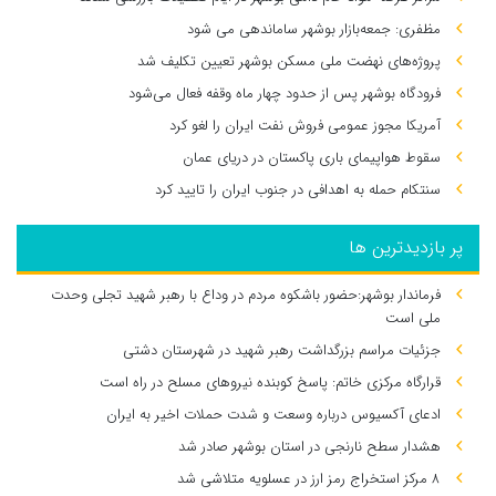
مظفری: جمعه‌بازار بوشهر ساماندهی می‌ شود
پروژه‌های نهضت ملی مسکن بوشهر تعیین تکلیف شد
فرودگاه بوشهر پس از حدود چهار ماه وقفه فعال می‌شود
آمریکا مجوز عمومی فروش نفت ایران را لغو کرد
سقوط هواپیمای باری پاکستان در دریای عمان
سنتکام حمله به اهدافی در جنوب ایران را تایید کرد
پر بازدیدترین ها
فرماندار بوشهر:حضور باشکوه مردم در وداع با رهبر شهید تجلی وحدت
ملی است
جزئیات مراسم بزرگداشت رهبر شهید در شهرستان دشتی
قرارگاه مرکزی خاتم: پاسخ کوبنده نیروهای مسلح در راه است
ادعای آکسیوس درباره وسعت و شدت حملات اخیر به ایران
هشدار سطح نارنجی در استان بوشهر صادر شد
۸ مرکز استخراج رمز ارز در عسلویه متلاشی شد