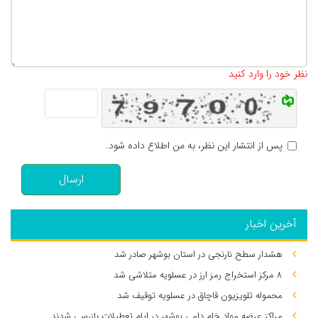
تعداد کاراکتر باقیمانده
:
500
نظر خود را وارد کنید
پس از انتشار این نظر، به من اطلاع داده شود.
ارسال
آخرین اخبار
هشدار سطح نارنجی در استان بوشهر صادر شد
۸ مرکز استخراج رمز ارز در عسلویه متلاشی شد
محموله تلویزیون قاچاق در عسلویه توقیف شد
مراکز عرضه مواد خام دامی بوشهر در ایام تعطیلات بازرسی شدند