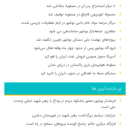
۸ مرکز استخراج رمز ارز در عسلویه متلاشی شد
محموله تلویزیون قاچاق در عسلویه توقیف شد
مراکز عرضه مواد خام دامی بوشهر در ایام تعطیلات بازرسی شدند
مظفری: جمعه‌بازار بوشهر ساماندهی می‌ شود
پروژه‌های نهضت ملی مسکن بوشهر تعیین تکلیف شد
فرودگاه بوشهر پس از حدود چهار ماه وقفه فعال می‌شود
آمریکا مجوز عمومی فروش نفت ایران را لغو کرد
سقوط هواپیمای باری پاکستان در دریای عمان
سنتکام حمله به اهدافی در جنوب ایران را تایید کرد
پر بازدیدترین ها
فرماندار بوشهر:حضور باشکوه مردم در وداع با رهبر شهید تجلی وحدت
ملی است
جزئیات مراسم بزرگداشت رهبر شهید در شهرستان دشتی
قرارگاه مرکزی خاتم: پاسخ کوبنده نیروهای مسلح در راه است