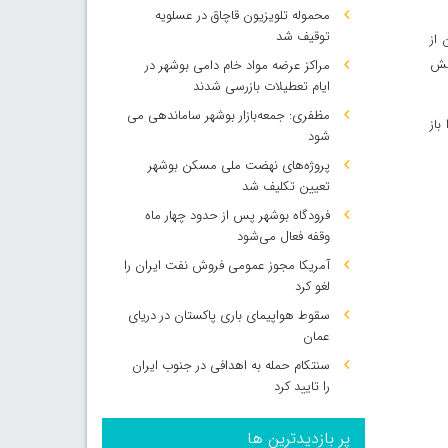
محموله تلویزیون قاچاق در عسلویه
توقیف شد
 از
اهش
مراکز عرضه مواد خام دامی بوشهر در
ایام تعطیلات بازرسی شدند
مظفری: جمعه‌بازار بوشهر ساماندهی می‌
باز
شود
پروژه‌های نهضت ملی مسکن بوشهر
تعیین تکلیف شد
فرودگاه بوشهر پس از حدود چهار ماه
وقفه فعال می‌شود
آمریکا مجوز عمومی فروش نفت ایران را
لغو کرد
سقوط هواپیمای باری پاکستان در دریای
عمان
سنتکام حمله به اهدافی در جنوب ایران
را تایید کرد
پر بازدیدترین ها