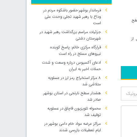
فرماندار بوشهر:حضور باشکوه مردم در
وداع با رهبر شهید تجلی وحدت ملی
سطح
است
جزئیات مراسم بزرگداشت رهبر شهید در
شهرستان دشتی
از
قرارگاه مرکزی خاتم: پاسخ کوبنده
نیروهای مسلح در راه است
ادعای آکسیوس درباره وسعت و شدت
حملات اخیر به ایران
۸ مرکز استخراج رمز ارز در عسلویه
متلاشی شد
هشدار سطح نارنجی در استان بوشهر
صادر شد
محموله تلویزیون قاچاق در عسلویه
توقیف شد
مراکز عرضه مواد خام دامی بوشهر در
ایام تعطیلات بازرسی شدند