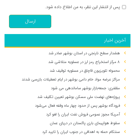
پس از انتشار این نظر، به من اطلاع داده شود.
ارسال
آخرین اخبار
هشدار سطح نارنجی در استان بوشهر صادر شد
۸ مرکز استخراج رمز ارز در عسلویه متلاشی شد
محموله تلویزیون قاچاق در عسلویه توقیف شد
مراکز عرضه مواد خام دامی بوشهر در ایام تعطیلات بازرسی شدند
مظفری: جمعه‌بازار بوشهر ساماندهی می‌ شود
پروژه‌های نهضت ملی مسکن بوشهر تعیین تکلیف شد
فرودگاه بوشهر پس از حدود چهار ماه وقفه فعال می‌شود
آمریکا مجوز عمومی فروش نفت ایران را لغو کرد
سقوط هواپیمای باری پاکستان در دریای عمان
سنتکام حمله به اهدافی در جنوب ایران را تایید کرد