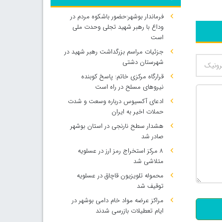
فرماندار بوشهر:حضور باشکوه مردم در
وداع با رهبر شهید تجلی وحدت ملی
است
جزئیات مراسم بزرگداشت رهبر شهید در
شهرستان دشتی
قرارگاه مرکزی خاتم: پاسخ کوبنده
نیروهای مسلح در راه است
ادعای آکسیوس درباره وسعت و شدت
حملات اخیر به ایران
هشدار سطح نارنجی در استان بوشهر
صادر شد
۸ مرکز استخراج رمز ارز در عسلویه
متلاشی شد
500
محموله تلویزیون قاچاق در عسلویه
توقیف شد
مراکز عرضه مواد خام دامی بوشهر در
ایام تعطیلات بازرسی شدند