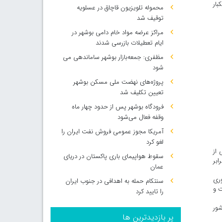
 استکبار
محموله تلویزیون قاچاق در عسلویه
توقیف شد
مراکز عرضه مواد خام دامی بوشهر در
ایام تعطیلات بازرسی شدند
مظفری: جمعه‌بازار بوشهر ساماندهی می‌
شود
پروژه‌های نهضت ملی مسکن بوشهر
تعیین تکلیف شد
فرودگاه بوشهر پس از حدود چهار ماه
وقفه فعال می‌شود
آمریکا مجوز عمومی فروش نفت ایران را
لغو کرد
ر سال ۱۳۴۳، شهادت جمعی از
سقوط هواپیمای باری پاکستان در دریای
 برابر
عمان
وری
سنتکام حمله به اهدافی در جنوب ایران
ت و
را تایید کرد
 پرشور
پر بازدیدترین ها