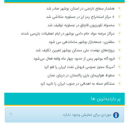
هشدار سطح نارنجی در استان بوشهر صادر شد
۸ مرکز استخراج رمز ارز در عسلویه متلاشی شد
محموله تلویزیون قاچاق در عسلویه توقیف شد
مراکز عرضه مواد خام دامی بوشهر در ایام تعطیلات بازرسی شدند
مظفری: جمعه‌بازار بوشهر ساماندهی می‌ شود
پروژه‌های نهضت ملی مسکن بوشهر تعیین تکلیف شد
فرودگاه بوشهر پس از حدود چهار ماه وقفه فعال می‌شود
آمریکا مجوز عمومی فروش نفت ایران را لغو کرد
سقوط هواپیمای باری پاکستان در دریای عمان
سنتکام حمله به اهدافی در جنوب ایران را تایید کرد
پر بازدیدترین ها
×
موردی برای نمایش وجود ندارد.