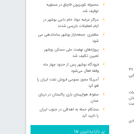
محموله تلویزیون قاچاق در عسلویه
توقیف شد
مراکز عرضه مواد خام دامی بوشهر در
ایام تعطیلات بازرسی شدند
مظفری: جمعه‌بازار بوشهر ساماندهی می‌
شود
پروژه‌های نهضت ملی مسکن بوشهر
تعیین تکلیف شد
فرودگاه بوشهر پس از حدود چهار ماه
ارسلان زارع در نشست با معاون وزیر راه و مدیرعامل سازمان بنادر و دریانوردی اظهار کرد: در پایان بازدید مهرماه وزیر راه و شهرسازی از بنادر استان، ۳۷
وقفه فعال می‌شود
ایی
آمریکا مجوز عمومی فروش نفت ایران را
لغو کرد
بات
سقوط هواپیمای باری پاکستان در دریای
تان
عمان
رعت
سنتکام حمله به اهدافی در جنوب ایران
را تایید کرد
ادی
پر بازدیدترین ها