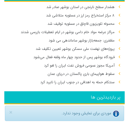
هشدار سطح نارنجی در استان بوشهر صادر شد
۸ مرکز استخراج رمز ارز در عسلویه متلاشی شد
محموله تلویزیون قاچاق در عسلویه توقیف شد
مراکز عرضه مواد خام دامی بوشهر در ایام تعطیلات بازرسی شدند
مظفری: جمعه‌بازار بوشهر ساماندهی می‌ شود
پروژه‌های نهضت ملی مسکن بوشهر تعیین تکلیف شد
فرودگاه بوشهر پس از حدود چهار ماه وقفه فعال می‌شود
آمریکا مجوز عمومی فروش نفت ایران را لغو کرد
سقوط هواپیمای باری پاکستان در دریای عمان
سنتکام حمله به اهدافی در جنوب ایران را تایید کرد
پر بازدیدترین ها
×
موردی برای نمایش وجود ندارد.