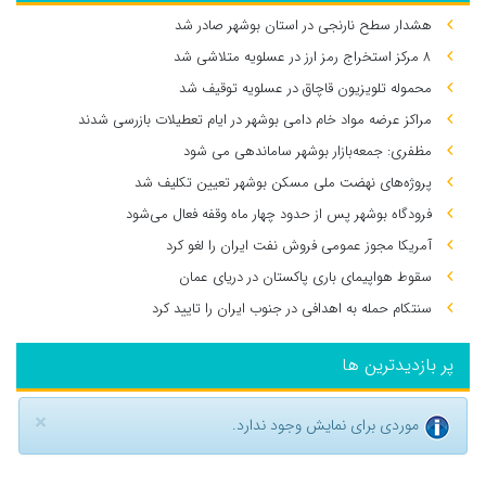
هشدار سطح نارنجی در استان بوشهر صادر شد
۸ مرکز استخراج رمز ارز در عسلویه متلاشی شد
محموله تلویزیون قاچاق در عسلویه توقیف شد
مراکز عرضه مواد خام دامی بوشهر در ایام تعطیلات بازرسی شدند
مظفری: جمعه‌بازار بوشهر ساماندهی می‌ شود
پروژه‌های نهضت ملی مسکن بوشهر تعیین تکلیف شد
فرودگاه بوشهر پس از حدود چهار ماه وقفه فعال می‌شود
آمریکا مجوز عمومی فروش نفت ایران را لغو کرد
سقوط هواپیمای باری پاکستان در دریای عمان
سنتکام حمله به اهدافی در جنوب ایران را تایید کرد
پر بازدیدترین ها
×
موردی برای نمایش وجود ندارد.