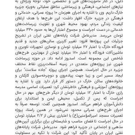
دلیل، در کنار مأموریت‌های فنی و تخصصی خود، توجه ویژه‌ای به
نیازهای اجتماعی، فرهنگی و زیرساختی مناطق عملیاتی به‌ویژه جزیره
خارگ داریم.
وی با اشاره به اجرای هم‌زمان ۱۰ پروژه عمرانی، خدماتی و
فرهنگی در جزیره خارگ اظهار داشت: این طرح‌ها با هدف ارتقای
کیفیت زندگی مردم، بهبود محیط شهری و تقویت زیرساخت‌های
خدماتی در دست اجراست و مجموع اعتبار آن‌ها به حدود ۳۳۰ میلیارد
تومان می‌رسد.
مدیرعامل شرکت پایانه‌های نفتی ایران در تشریح
جزئیات این پروژه‌ها افزود: تغییر کاربری سالن‌های جدید و قدیم
فرودگاه خارگ با اعتبار ۲۷ میلیارد تومان و نوسازی تجهیزات ناوبری و
ماشین‌آلات فرودگاه با اعتبار ۱۷۰ میلیارد تومان از مهم‌ترین طرح‌های
شاخص این مجموعه است.
اسدروز ادامه داد: در حوزه زیرساخت
شهری نیز پروژه‌های متعددی در زمینه آسفالت‌ریزی نقاط مختلف
جزیره در حال اجراست. همچنین اجرای پروژه “جاده سلامت” برای
ایجاد مسیر امن و زیبا جهت پیاده‌روی و دوچرخه‌سواری کارکنان و
خانواده‌های ساکن خارگ در دستور کار قرار دارد.
وی با اشاره به
پروژه‌های آموزشی و فرهنگی خاطرنشان کرد: تعمیرات اساسی مدرسه
رازی خارگ با اعتبار ۱۲ میلیارد تومان از دیگر طرح‌های مهم در حال
اجراست که پس از تکمیل، محیطی ایمن و استاندارد برای
دانش‌آموزان فراهم می‌کند.
اسدروز همچنین گفت: توسعه صرفاً به
اجرای طرح‌های عمرانی محدود نمی‌شود. در همین راستا، پروژه
تعمیرات مسجد امیرالمؤمنین(ع) با اعتباری بیش از ۲/۲ میلیارد تومان
در حال اجراست تا فضای مناسب و شایسته‌ای برای برگزاری آیین‌های
مذهبی و اجتماعی در جزیره فراهم شود.
مدیرعامل شرکت پایانه‌های
نفتی ایران در پایان تأکید کرد: این شرکت با تکیه بر مسئولیت