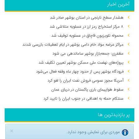
آخرین اخبار
هشدار سطح نارنجی در استان بوشهر صادر شد
۸ مرکز استخراج رمز ارز در عسلویه متلاشی شد
محموله تلویزیون قاچاق در عسلویه توقیف شد
مراکز عرضه مواد خام دامی بوشهر در ایام تعطیلات بازرسی شدند
مظفری: جمعه‌بازار بوشهر ساماندهی می‌ شود
پروژه‌های نهضت ملی مسکن بوشهر تعیین تکلیف شد
فرودگاه بوشهر پس از حدود چهار ماه وقفه فعال می‌شود
آمریکا مجوز عمومی فروش نفت ایران را لغو کرد
سقوط هواپیمای باری پاکستان در دریای عمان
سنتکام حمله به اهدافی در جنوب ایران را تایید کرد
پر بازدیدترین ها
×
موردی برای نمایش وجود ندارد.