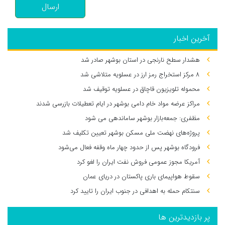
ارسال
آخرین اخبار
هشدار سطح نارنجی در استان بوشهر صادر شد
۸ مرکز استخراج رمز ارز در عسلویه متلاشی شد
محموله تلویزیون قاچاق در عسلویه توقیف شد
مراکز عرضه مواد خام دامی بوشهر در ایام تعطیلات بازرسی شدند
مظفری: جمعه‌بازار بوشهر ساماندهی می‌ شود
پروژه‌های نهضت ملی مسکن بوشهر تعیین تکلیف شد
فرودگاه بوشهر پس از حدود چهار ماه وقفه فعال می‌شود
آمریکا مجوز عمومی فروش نفت ایران را لغو کرد
سقوط هواپیمای باری پاکستان در دریای عمان
سنتکام حمله به اهدافی در جنوب ایران را تایید کرد
پر بازدیدترین ها