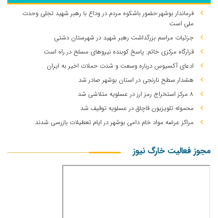
فرماندار بوشهر:حضور باشکوه مردم در وداع با رهبر شهید تجلی وحدت
ملی است
جزئیات مراسم بزرگداشت رهبر شهید در شهرستان دشتی
قرارگاه مرکزی خاتم: پاسخ کوبنده نیروهای مسلح در راه است
ادعای آکسیوس درباره وسعت و شدت حملات اخیر به ایران
هشدار سطح نارنجی در استان بوشهر صادر شد
۸ مرکز استخراج رمز ارز در عسلویه متلاشی شد
محموله تلویزیون قاچاق در عسلویه توقیف شد
مراکز عرضه مواد خام دامی بوشهر در ایام تعطیلات بازرسی شدند
مجوز فعالیت خارگ نیوز