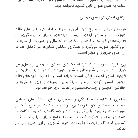
مهلت به هیچ عنوان قابل تمدید نخواهد بود.
ارتقای ایمنی ترددهای دریایی
فرماندار بوشهر تصریح کرد: اجرای طرح ساماندهی قایق‌های فاقد
هویت در راستای ارتقای ایمنی ترددهای دریایی، پیشگیری از
فعالیت‌های غیرمجاز، کاهش مخاطرات احتمالی و صیانت از مرزهای
آبی کشور صورت می‌گیرد و همکاری مالکان شناورها در تحقق اهداف
آن امری ضروری و مؤثر است.
وی افزود: با توجه به گستره فعالیت‌های صیادی، تفریحی و حمل‌ونقل
دریایی در سواحل شهرستان بوشهر، هویت‌دار کردن کلیه شناورها و
قایق‌ها امری اجتناب‌ناپذیر است؛ چراکه استمرار فعالیت قایق‌های فاقد
مجوز، ضمن تهدید ایمنی سرنشینان، زمینه‌ساز بروز چالش‌های
حقوقی، امنیتی و زیست‌محیطی در عرصه دریا خواهد بود.
مظفری با اشاره به هماهنگی و هم‌افزایی میان دستگاه‌های اجرایی
مرتبط خاطرنشان کرد: فرمانداری بوشهر با جدیت موضوع ثبت و
هویت‌بخشی قایق‌ها را پیگیری می‌کند و دستگاه‌های ذی‌ربط مکلفند با
همکاری متقابل، فرآیند ثبت در سامانه جامع دریایی را برای مالکان
تسهیل کنند تا در فرصت باقیمانده، هیچ شناوری از این طرح ملی باز
نماند.