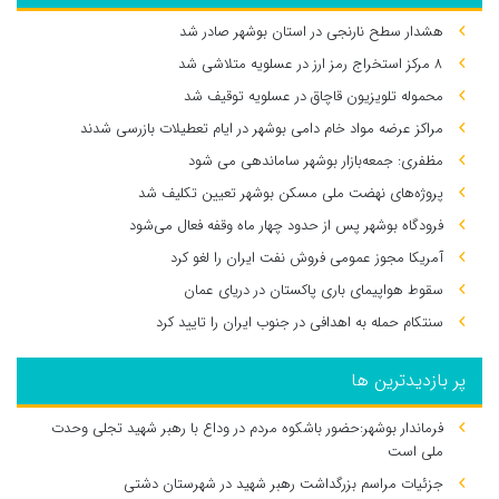
هشدار سطح نارنجی در استان بوشهر صادر شد
۸ مرکز استخراج رمز ارز در عسلویه متلاشی شد
محموله تلویزیون قاچاق در عسلویه توقیف شد
مراکز عرضه مواد خام دامی بوشهر در ایام تعطیلات بازرسی شدند
مظفری: جمعه‌بازار بوشهر ساماندهی می‌ شود
پروژه‌های نهضت ملی مسکن بوشهر تعیین تکلیف شد
فرودگاه بوشهر پس از حدود چهار ماه وقفه فعال می‌شود
آمریکا مجوز عمومی فروش نفت ایران را لغو کرد
سقوط هواپیمای باری پاکستان در دریای عمان
سنتکام حمله به اهدافی در جنوب ایران را تایید کرد
پر بازدیدترین ها
فرماندار بوشهر:حضور باشکوه مردم در وداع با رهبر شهید تجلی وحدت
ملی است
جزئیات مراسم بزرگداشت رهبر شهید در شهرستان دشتی