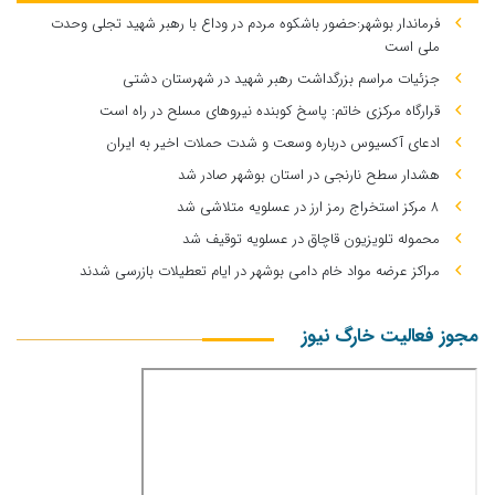
فرماندار بوشهر:حضور باشکوه مردم در وداع با رهبر شهید تجلی وحدت
ملی است
جزئیات مراسم بزرگداشت رهبر شهید در شهرستان دشتی
قرارگاه مرکزی خاتم: پاسخ کوبنده نیروهای مسلح در راه است
ادعای آکسیوس درباره وسعت و شدت حملات اخیر به ایران
هشدار سطح نارنجی در استان بوشهر صادر شد
۸ مرکز استخراج رمز ارز در عسلویه متلاشی شد
محموله تلویزیون قاچاق در عسلویه توقیف شد
مراکز عرضه مواد خام دامی بوشهر در ایام تعطیلات بازرسی شدند
مجوز فعالیت خارگ نیوز