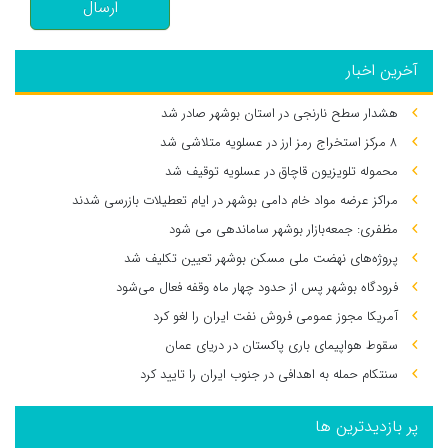
ارسال
آخرین اخبار
هشدار سطح نارنجی در استان بوشهر صادر شد
۸ مرکز استخراج رمز ارز در عسلویه متلاشی شد
محموله تلویزیون قاچاق در عسلویه توقیف شد
مراکز عرضه مواد خام دامی بوشهر در ایام تعطیلات بازرسی شدند
مظفری: جمعه‌بازار بوشهر ساماندهی می‌ شود
پروژه‌های نهضت ملی مسکن بوشهر تعیین تکلیف شد
فرودگاه بوشهر پس از حدود چهار ماه وقفه فعال می‌شود
آمریکا مجوز عمومی فروش نفت ایران را لغو کرد
سقوط هواپیمای باری پاکستان در دریای عمان
سنتکام حمله به اهدافی در جنوب ایران را تایید کرد
پر بازدیدترین ها