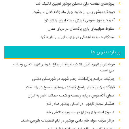
پروژه‌های نهضت ملی مسکن بوشهر تعیین تکلیف شد
فرودگاه بوشهر پس از حدود چهار ماه وقفه فعال می‌شود
آمریکا مجوز عمومی فروش نفت ایران را لغو کرد
سقوط هواپیمای باری پاکستان در دریای عمان
سنتکام حمله به اهدافی در جنوب ایران را تایید کرد
پر بازدیدترین ها
فرماندار بوشهر:حضور باشکوه مردم در وداع با رهبر شهید تجلی وحدت
ملی است
جزئیات مراسم بزرگداشت رهبر شهید در شهرستان دشتی
قرارگاه مرکزی خاتم: پاسخ کوبنده نیروهای مسلح در راه است
ادعای آکسیوس درباره وسعت و شدت حملات اخیر به ایران
هشدار سطح نارنجی در استان بوشهر صادر شد
۸ مرکز استخراج رمز ارز در عسلویه متلاشی شد
مراکز عرضه مواد خام دامی بوشهر در ایام تعطیلات بازرسی شدند
محموله تلویزیون قاچاق در عسلویه توقیف شد