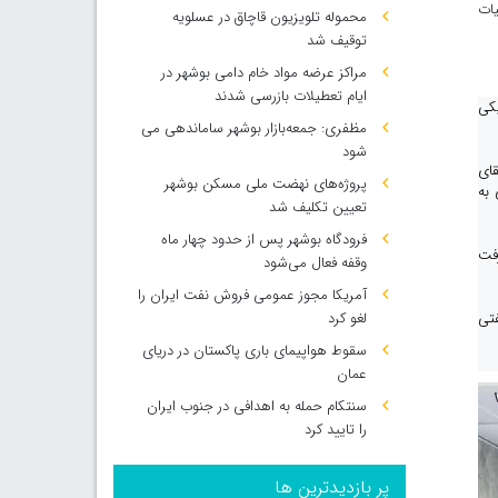
یات
محموله تلویزیون قاچاق در عسلویه
توقیف شد
مراکز عرضه مواد خام دامی بوشهر در
ایام تعطیلات بازرسی شدند
یکی
مظفری: جمعه‌بازار بوشهر ساماندهی می‌
شود
قای
پروژه‌های نهضت ملی مسکن بوشهر
 به
تعیین تکلیف شد
فرودگاه بوشهر پس از حدود چهار ماه
رفت
وقفه فعال می‌شود
آمریکا مجوز عمومی فروش نفت ایران را
فتی
لغو کرد
سقوط هواپیمای باری پاکستان در دریای
عمان
سنتکام حمله به اهدافی در جنوب ایران
را تایید کرد
پر بازدیدترین ها