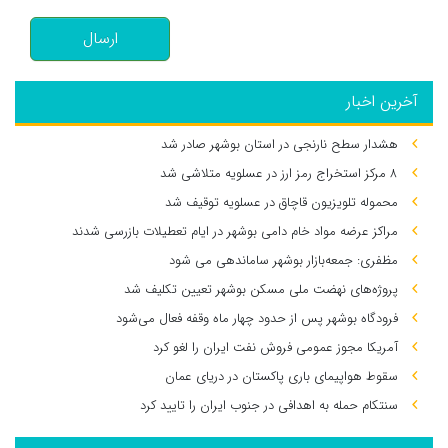
ارسال
آخرین اخبار
هشدار سطح نارنجی در استان بوشهر صادر شد
۸ مرکز استخراج رمز ارز در عسلویه متلاشی شد
محموله تلویزیون قاچاق در عسلویه توقیف شد
مراکز عرضه مواد خام دامی بوشهر در ایام تعطیلات بازرسی شدند
مظفری: جمعه‌بازار بوشهر ساماندهی می‌ شود
پروژه‌های نهضت ملی مسکن بوشهر تعیین تکلیف شد
فرودگاه بوشهر پس از حدود چهار ماه وقفه فعال می‌شود
آمریکا مجوز عمومی فروش نفت ایران را لغو کرد
سقوط هواپیمای باری پاکستان در دریای عمان
سنتکام حمله به اهدافی در جنوب ایران را تایید کرد