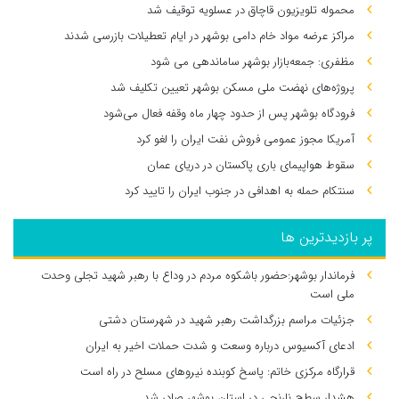
محموله تلویزیون قاچاق در عسلویه توقیف شد
مراکز عرضه مواد خام دامی بوشهر در ایام تعطیلات بازرسی شدند
مظفری: جمعه‌بازار بوشهر ساماندهی می‌ شود
پروژه‌های نهضت ملی مسکن بوشهر تعیین تکلیف شد
فرودگاه بوشهر پس از حدود چهار ماه وقفه فعال می‌شود
آمریکا مجوز عمومی فروش نفت ایران را لغو کرد
سقوط هواپیمای باری پاکستان در دریای عمان
سنتکام حمله به اهدافی در جنوب ایران را تایید کرد
پر بازدیدترین ها
فرماندار بوشهر:حضور باشکوه مردم در وداع با رهبر شهید تجلی وحدت
ملی است
جزئیات مراسم بزرگداشت رهبر شهید در شهرستان دشتی
ادعای آکسیوس درباره وسعت و شدت حملات اخیر به ایران
قرارگاه مرکزی خاتم: پاسخ کوبنده نیروهای مسلح در راه است
هشدار سطح نارنجی در استان بوشهر صادر شد