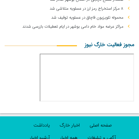
۸ مرکز استخراج رمز ارز در عسلویه متلاشی شد
محموله تلویزیون قاچاق در عسلویه توقیف شد
مراکز عرضه مواد خام دامی بوشهر در ایام تعطیلات بازرسی شدند
مجوز فعالیت خارگ نیوز
صفحه اصلی
اخبار خارگ
یادداشت
آگهی و تبلیغات
همه اخبار
آرشیو اخبار