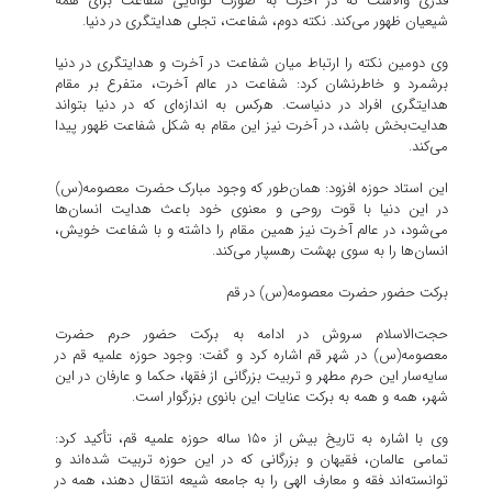
قدری والاست که در آخرت به صورت توانایی شفاعت برای همه
شیعیان ظهور می‌کند. نکته دوم، شفاعت، تجلی هدایتگری در دنیا.
وی دومین نکته را ارتباط میان شفاعت در آخرت و هدایتگری در دنیا
برشمرد و خاطرنشان کرد: شفاعت در عالم آخرت، متفرع بر مقام
هدایتگری افراد در دنیاست. هرکس به اندازه‌ای که در دنیا بتواند
هدایت‌بخش باشد، در آخرت نیز این مقام به شکل شفاعت ظهور پیدا
می‌کند.
این استاد حوزه افزود: همان‌طور که وجود مبارک حضرت معصومه(س)
در این دنیا با قوت روحی و معنوی خود باعث هدایت انسان‌ها
می‌شود، در عالم آخرت نیز همین مقام را داشته و با شفاعت خویش،
انسان‌ها را به سوی بهشت رهسپار می‌کند.
برکت حضور حضرت معصومه(س) در قم
حجت‌الاسلام سروش در ادامه به برکت حضور حرم حضرت
معصومه(س) در شهر قم اشاره کرد و گفت: وجود حوزه علمیه قم در
سایه‌سار این حرم مطهر و تربیت بزرگانی از فقها، حکما و عارفان در این
شهر، همه و همه به برکت عنایات این بانوی بزرگوار است.
وی با اشاره به تاریخ بیش از ۱۵۰ ساله حوزه علمیه قم، تأکید کرد:
تمامی عالمان، فقیهان و بزرگانی که در این حوزه تربیت شده‌اند و
توانسته‌اند فقه و معارف الهی را به جامعه شیعه انتقال دهند، همه در