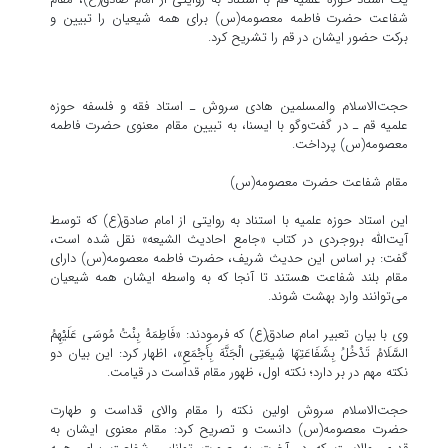
شفاعت حضرت فاطمه معصومه(س) برای همه شیعیان را تبیین و
برکت حضور ایشان در قم را تشریح کرد.
حجت‌الاسلام والمسلمین هادی سروش ـ استاد فقه و فلسفه حوزه
علمیه قم ـ در گفت‌وگو با ایسنا، به تبیین مقام معنوی حضرت فاطمه
معصومه(س) پرداخت.
مقام شفاعت حضرت معصومه(س)
این استاد حوزه علمیه با استناد به روایتی از امام صادق(ع) که توسط
آیت‌الله بروجردی در کتاب «جامع احادیث الشیعه» نقل شده است،
گفت: بر اساس این حدیث شریف، حضرت فاطمه معصومه(س) دارای
مقام بلند شفاعت هستند تا آنجا که به واسطه ایشان همه شیعیان
می‌توانند وارد بهشت شوند.
وی با بیان تعبیر امام صادق(ع) که فرمودند: «فَاطِمَهُ بِنْتُ مُوسَی عَلَیْهِمُ
السَّلَامُ تَدْخُلُ بِشَفَاعَتِهَا شِیعَتِی الْجَنَّهَ بِأَجْمَعِ»، اظهار کرد: این بیان دو
نکته مهم در بر دارد؛ نکته اول، ظهور مقام قداست در قیامت.
حجت‌الاسلام سروش اولین نکته را مقام والای قداست و طهارت
حضرت معصومه(س) دانست و تصریح کرد: مقام معنوی ایشان به