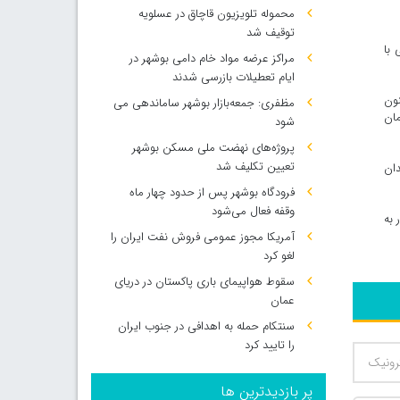
محموله تلویزیون قاچاق در عسلویه
توقیف شد
ی با
مراکز عرضه مواد خام دامی بوشهر در
ایام تعطیلات بازرسی شدند
نون
مظفری: جمعه‌بازار بوشهر ساماندهی می‌
لمان
شود
پروژه‌های نهضت ملی مسکن بوشهر
تعیین تکلیف شد
دان
فرودگاه بوشهر پس از حدود چهار ماه
وقفه فعال می‌شود
 به
آمریکا مجوز عمومی فروش نفت ایران را
لغو کرد
سقوط هواپیمای باری پاکستان در دریای
عمان
سنتکام حمله به اهدافی در جنوب ایران
را تایید کرد
پر بازدیدترین ها